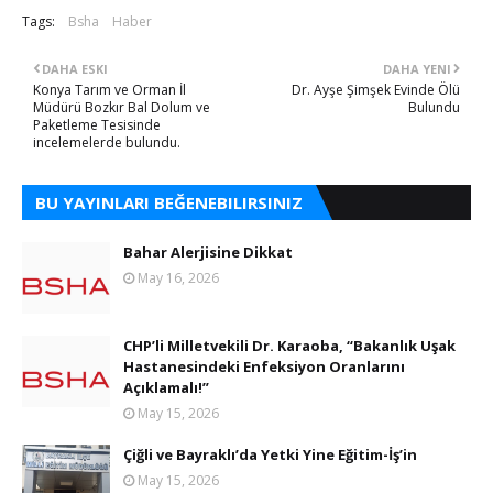
Tags:
Bsha
Haber
DAHA ESKI
DAHA YENI
Konya Tarım ve Orman İl
Dr. Ayşe Şimşek Evinde Ölü
Müdürü Bozkır Bal Dolum ve
Bulundu
Paketleme Tesisinde
incelemelerde bulundu.
BU YAYINLARI BEĞENEBILIRSINIZ
Bahar Alerjisine Dikkat
May 16, 2026
CHP’li Milletvekili Dr. Karaoba, “Bakanlık Uşak
Hastanesindeki Enfeksiyon Oranlarını
Açıklamalı!”
May 15, 2026
Çiğli ve Bayraklı’da Yetki Yine Eğitim-İş’in
May 15, 2026