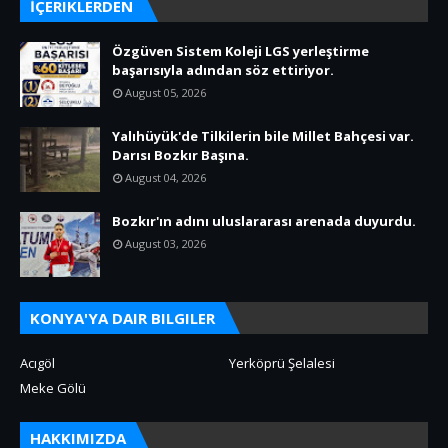
İÇERIKLERDEN
Özgüven Sistem Koleji LGS yerleştirme
başarısıyla adından söz ettiriyor.
August 05, 2026
Yalıhüyük'de Tilkilerin bile Millet Bahçesi var.
Darısı Bozkır Başına.
August 04, 2026
Bozkır'ın adını uluslararası arenada duyurdu.
August 03, 2026
KONYA'YA DAIR BILGILER
Acıgöl
Yerköprü Şelalesi
Meke Gölü
HAKKIMIZDA