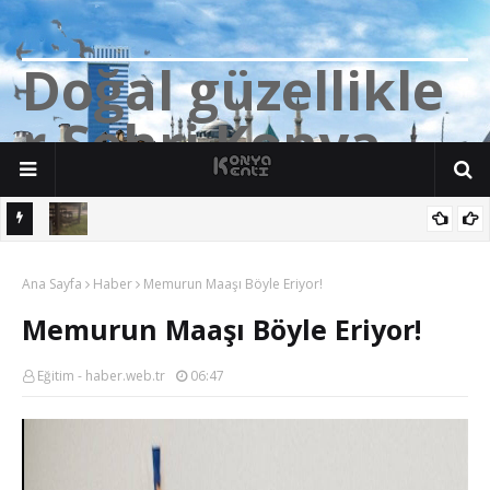
D
o
ğ
a
l
g
ü
z
e
l
l
i
k
l
e
r
Ş
e
h
r
i
K
o
n
y
a
n söz
Yalıhüyük'de Tilkilerin bile Millet Bahçesi var. Darısı Bozkır Başına.
Ana Sayfa
Haber
Memurun Maaşı Böyle Eriyor!
Memurun Maaşı Böyle Eriyor!
Eğitim - haber.web.tr
06:47