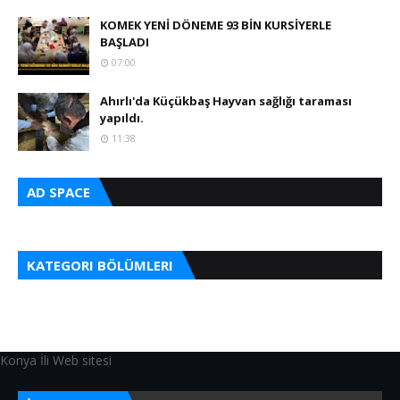
KOMEK YENİ DÖNEME 93 BİN KURSİYERLE
BAŞLADI
07:00
Ahırlı'da Küçükbaş Hayvan sağlığı taraması
yapıldı.
11:38
AD SPACE
KATEGORI BÖLÜMLERI
Konya İli Web sitesi