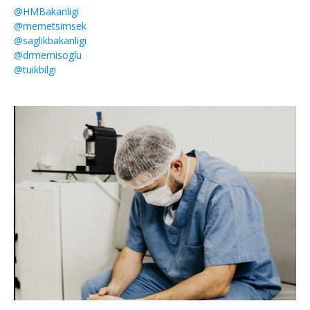
@HMBakanligi
@memetsimsek
@saglikbakanligi
@drmemisoglu
@tuikbilgi