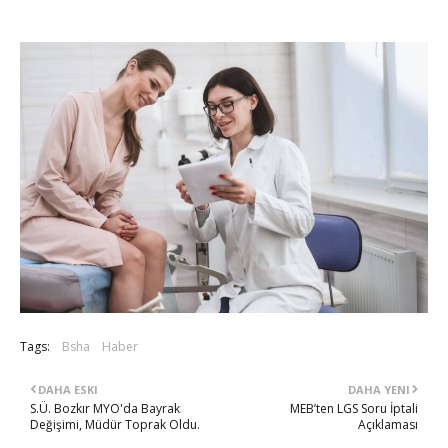
Tags:
Bsha
Haber
DAHA ESKI
DAHA YENI
S.Ü. Bozkır MYO'da Bayrak
MEB’ten LGS Soru İptali
Değişimi, Müdür Toprak Oldu.
Açıklaması