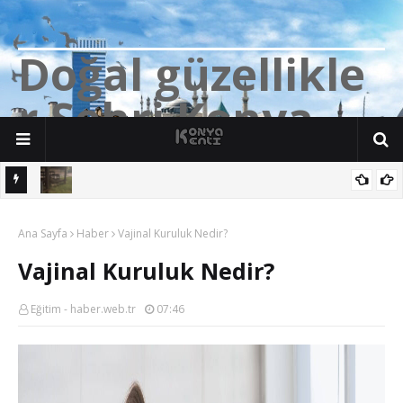
D
o
ğ
a
l
g
ü
z
e
l
l
i
k
l
e
r
Ş
e
h
r
i
K
o
n
y
a
n söz
Yalıhüyük'de Tilkilerin bile Millet Bahçesi var. Darısı Bozkır Başına.
Ana Sayfa
Haber
Vajinal Kuruluk Nedir?
Vajinal Kuruluk Nedir?
Eğitim - haber.web.tr
07:46