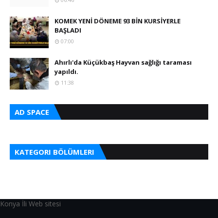
KOMEK YENİ DÖNEME 93 BİN KURSİYERLE
BAŞLADI
07:00
Ahırlı'da Küçükbaş Hayvan sağlığı taraması
yapıldı.
11:38
AD SPACE
KATEGORI BÖLÜMLERI
Konya İli Web sitesi