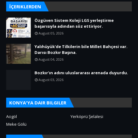
İÇERIKLERDEN
Özgüven Sistem Koleji LGS yerleştirme
başarısıyla adından söz ettiriyor.
August 05, 2026
Yalıhüyük'de Tilkilerin bile Millet Bahçesi var.
Darısı Bozkır Başına.
August 04, 2026
Bozkır'ın adını uluslararası arenada duyurdu.
August 03, 2026
KONYA'YA DAIR BILGILER
Acıgöl
Yerköprü Şelalesi
Meke Gölü