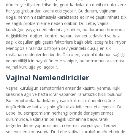
dönemiyle ilişkilendirilse de, genç kadınlar da dahil olmak üzere
her yaş grubundan kadını etkileyebilir. Bu durum, vajinanın
doğal neminin azalmasıyla karakterize edilir ve çeşitli rahatsızlık
ve sağlık problemlerine neden olabilir. Dr. Lebe, vajinal
kuruluğun yaygın nedenlerini açıklarken, bu durumun hormonal
değişiklikler, doğum kontrol hapları, kanser tedavileri ve bazı
sağlık koşulları gibi çeşitli faktörlere bağlı olabileceğini belirtiyor.
Menopoz sırasında östrojen seviyesindeki düşüş en sık
rastlanan nedenlerden biridir. Östrojen, vajinal dokunun sağlığı
ve nemliliği için hayati öneme sahiptir, bu hormonun azalması
vajinal kuruluğa yol açabilir.
Vajinal Nemlendiriciler
Vajinal kuruluğun semptomları arasında kaşıntı, yanma, ilişki
sırasında ağrı ve hatta idrar yaparken rahatsızlık hissi bulunur.
Bu semptomlar kadınların yaşam kalitesini önemli ölçüde
düşürebilir ve hatta kişinin günlük aktivitelerini etkileyebilir. Dr.
Lebe, bu semptomların herhangi birinde deneyimlenmesi
durumunda, kadınların bir sağlık uzmanına başvurarak
değerlendirme yaptırmalarının önemini vurguluyor. Tedavi
seçenekleri konusunda Dr. Lebe vajinal kuruluğun yönetiminde