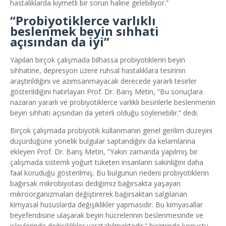
hastalıklarda kıymetli bir sorun haline gelebiliyor.”
“Probiyotiklerce varlıklı
beslenmek beyin sıhhati
açısından da iyi”
Yapılan birçok çalışmada bilhassa probiyotiklerin beyin
sıhhatine, depresyon üzere ruhsal hastalıklara tesirinin
araştırıldığını ve azımsanmayacak derecede yararlı tesirler
gösterildiğini hatırlayan Prof. Dr. Barış Metin, “Bu sonuçlara
nazaran yararlı ve probiyotiklerce varlıklı besinlerle beslenmenin
beyin sıhhati açısından da yeterli olduğu söylenebilir.” dedi.
Birçok çalışmada probiyotik kullanmanın genel gerilim düzeyini
düşürdüğüne yönelik bulgular saptandığını da kelamlarına
ekleyen Prof. Dr. Barış Metin, “Yakın zamanda yapılmış bir
çalışmada sistemli yoğurt tüketen insanların sakinliğini daha
faal koruduğu gösterilmiş. Bu bulgunun nedeni probiyotiklerin
bağırsak mikrobiyotası dediğimiz bağırsakta yaşayan
mikroorganizmaları değiştirerek bağırsaktan salgılanan
kimyasal hususlarda değişiklikler yapmasıdır. Bu kimyasallar
beyefendisine ulaşarak beyin hücrelerinin beslenmesinde ve
işlevlerinde değişiklikler yaratabilmektedir.” biçiminde konuştu.