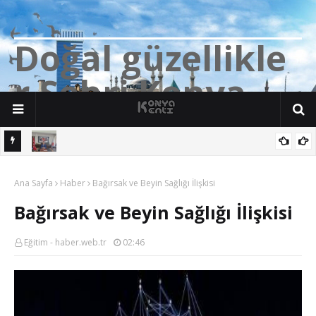
D
o
ğ
a
l
g
ü
z
e
l
l
i
k
l
e
r
Ş
e
h
r
i
K
o
n
y
a
Bozkırlı Müftü Muhsin Yıldız, Banaz İlçe Müftülüğü Görevine
Ana Sayfa
Başladı
Haber
Bağırsak ve Beyin Sağlığı İlişkisi
Bağırsak ve Beyin Sağlığı İlişkisi
Eğitim - haber.web.tr
02:46