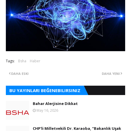
Tags:
Bsha
Haber
DAHA ESKI
DAHA YENI
BU YAYINLARI BEĞENEBILIRSINIZ
Bahar Alerjisine Dikkat
May 16, 2026
CHP’li Milletvekili Dr. Karaoba, “Bakanlık Uşak