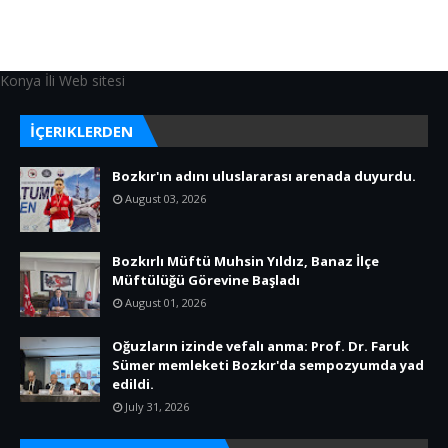
Konya İli Web sitesi
İÇERIKLERDEN
Bozkır'ın adını uluslararası arenada duyurdu.
August 03, 2026
Bozkırlı Müftü Muhsin Yıldız, Banaz İlçe
Müftülüğü Görevine Başladı
August 01, 2026
Oğuzların izinde vefalı anma: Prof. Dr. Faruk
Sümer memleketi Bozkır'da sempozyumda yad
edildi.
July 31, 2026