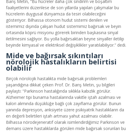
Barış Metin, “Bu hücreler daha çok sindirim ve boşaltım
faaliyetlerini düzenlese de son yıllarda yapılan çalışmalar bu
hücrelerin duygusal dünyamıza da tesiri olabileceğini
gösteriyor. Bilhassa otonom hudut sistemi denilen ve
istemimiz dışında çalışan hudut sistemimiz bağırsak ve beyin
ortasında köprü misyonu görerek birinden başkasına sinyal
iletilmesini sağlıyor. Bu yolla bağırsaktan beyne sinyaller iletilip
beyinde kimyasal ve elektriksel değişiklikler yaratılabiliyor.” dedi.
Mide ve bağırsak sıkıntıları
nörolojik hastalıkların belirtisi
olabilir
Birçok nörolojik hastalıkta mide bağırsak problemleri
yaşandığına dikkat çeken Prof. Dr. Barış Metin, şu bilgileri
paylaştı: “Parkinson hastalığında sıklıkla kabızlık görülür.
Alzheimer tipi bunama hastalarında vakitle iştah azalması ve
kalori alımında düşüklüğe bağlı çok zayıflama görülür. Bunun
yanında depresyon, anksiyete üzere psikiyatrik hastalıkların da
en değerli belirtileri iştah artması yahut azalması olabilir.
Bilhassa nörodejeneratif olarak isimlendirdiğimiz Parkinson ve
demans üzere hastalıklarda görülen mide bağırsak sorunları bu