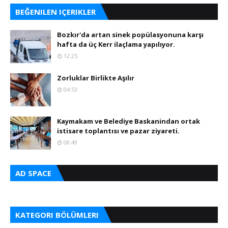
BEĞENILEN IÇERIKLER
Bozkır'da artan sinek popülasyonuna karşı
hafta da üç Kerr ilaçlama yapılıyor.
12:25
Zorluklar Birlikte Aşılır
04:53
Kaymakam ve Belediye Baskanindan ortak
istisare toplantısı ve pazar ziyareti.
08:49
AD SPACE
KATEGORI BÖLÜMLERI