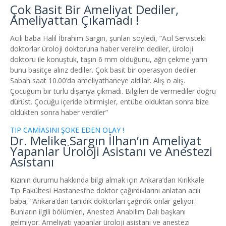
Çok Basit Bir Ameliyat Dediler,
Ameliyattan Çıkamadı !
Acılı baba Halil İbrahim Sargın, şunları söyledi, “
Acil Servisteki
doktorlar üroloji doktoruna haber verelim dediler, üroloji
doktoru ile konuştuk, taşın 6 mm olduğunu, ağrı çekme yarın
bunu basitçe alırız dediler. Çok basit bir operasyon dediler.
Sabah saat 10.00’da ameliyathaneye aldılar. Alış o alış.
Çocuğum bir türlü dışarıya çıkmadı. Bilgileri de vermediler doğru
dürüst. Çocuğu içeride bitirmişler, entübe olduktan sonra bize
öldükten sonra haber verdiler”
TIP CAMİASINI ŞOKE EDEN OLAY !
Dr. Melike Sargın İlhan’ın Ameliyat
Yapanlar Üroloji Asistanı ve Anestezi
Asistanı
Kızının durumu hakkında bilgi almak için Ankara’dan Kırıkkale
Tıp Fakültesi Hastanesi’ne doktor çağırdıklarını anlatan acılı
baba, “Ankara’dan tanıdık doktorları çağırdık onlar geliyor.
Bunların ilgili bölümleri, Anestezi Anabilim Dalı başkanı
gelmiyor. Ameliyatı yapanlar üroloji asistanı ve anestezi