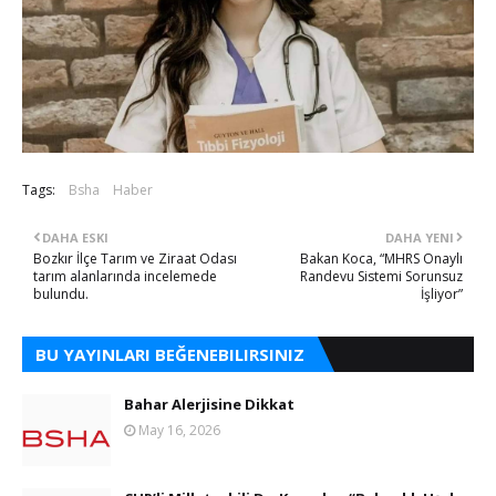
Tags:
Bsha
Haber
DAHA ESKI
DAHA YENI
Bozkır İlçe Tarım ve Ziraat Odası
Bakan Koca, “MHRS Onaylı
tarım alanlarında incelemede
Randevu Sistemi Sorunsuz
bulundu.
İşliyor”
BU YAYINLARI BEĞENEBILIRSINIZ
Bahar Alerjisine Dikkat
May 16, 2026