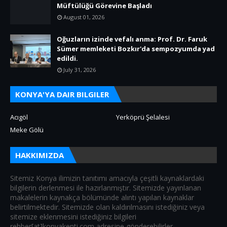
Müftülüğü Görevine Başladı
August 01, 2026
Oğuzların izinde vefalı anma: Prof. Dr. Faruk
Sümer memleketi Bozkır'da sempozyumda yad
edildi.
July 31, 2026
KONYA'YA DAIR BILGILER
Acıgöl
Yerköprü Şelalesi
Meke Gölü
HAKKIMIZDA
Sitemiz Konya ilimizin tanıtımı amacıyla çeşitli kaynaklardaki
bilgilerin derlenmesi ile hazırlanmıştır. Sitemizde yayınlanan
makalelerin kaynakça bölümünde alıntı yapılan kaynaklar
belirtilmektedir. Sitemizde olan kaldırılmasını istediğiniz veya
sitemize eklenmesini istediğiniz bilgileri
rehber[at]konyakenti.com adresine gönderebilirler.