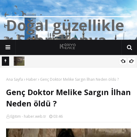
D
o
ğ
a
l
g
ü
z
e
l
l
i
k
l
e
r
Ş
e
h
r
i
K
o
n
y
a
n söz
Yalıhüyük'de Tilkilerin bile Millet Bahçesi var. Darısı Bozkır Başına.
Ana Sayfa
Haber
Genç Doktor Melike Sargın İlhan Neden öldü ?
Genç Doktor Melike Sargın İlhan
Neden öldü ?
Eğitim - haber.web.tr
03:46