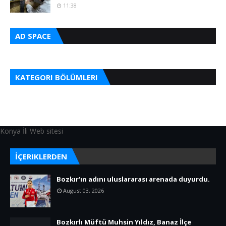
11:38
AD SPACE
KATEGORI BÖLÜMLERI
Konya İli Web sitesi
İÇERIKLERDEN
Bozkır'ın adını uluslararası arenada duyurdu.
August 03, 2026
Bozkırlı Müftü Muhsin Yıldız, Banaz İlçe