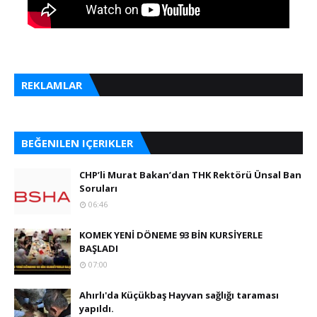
REKLAMLAR
BEĞENILEN IÇERIKLER
CHP’li Murat Bakan’dan THK Rektörü Ünsal Ban
Soruları
06:46
KOMEK YENİ DÖNEME 93 BİN KURSİYERLE
BAŞLADI
07:00
Ahırlı'da Küçükbaş Hayvan sağlığı taraması
yapıldı.