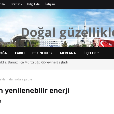
lilik
İstatistik
Bilgi Ekle
İletişim
D
o
ğ
a
l
g
ü
z
e
l
l
i
k
l
OĞA
TARIH
ETKINLIKLER
MEVLANA
İLÇELER
ıldız, Banaz İlçe Müftülüğü Görevine Başladı
ı anma: Prof. Dr. Faruk Sümer memleketi Bozkır'da sempozyumda yad edildi
akları alanında 2 proje
 yenilenebilir enerji
e