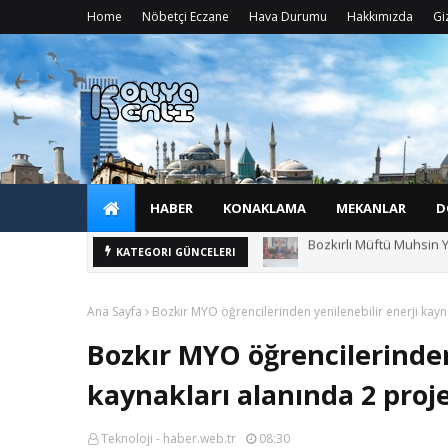
Home
Nöbetçi Eczane
Hava Durumu
Hakkımızda
Giz
HABER
KONAKLAMA
MEKANLAR
D
Bozkırlı Müftü Muhsin Y
Oğuzların izinde vefal
KATEGORI GÜNCELERI
Ana Sayfa
Bozkır MYO öğrencilerinden yenilenebilir enerji kayn
Bozkır MYO öğrencilerinden
kaynakları alanında 2 proj
Teknoloji - haber.web.tr
08:30