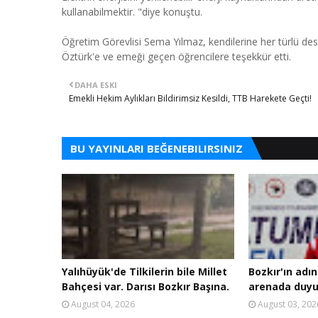
kullanabilmektir. "diye konuştu.
Öğretim Görevlisi Sema Yılmaz, kendilerine her türlü d
Öztürk'e ve emeği geçen öğrencilere teşekkür etti.
DAHA ESKI
Emekli Hekim Aylıkları Bildirimsiz Kesildi, TTB Harekete Geçti!
BU YAYINLARI BEĞENEBILIRSINIZ
Yalıhüyük'de Tilkilerin bile Millet
Bozkır'ın adın
Bahçesi var. Darısı Bozkır Başına.
arenada duyu
August 04, 2026
August 03, 202