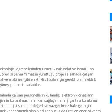
Teknolojisi öğrencilerinden Ömer Burak Polat ve İsmail Can
 Görevlisi Sema Yılmaz'ın yürüttüğü proje ile sahada çalışan
hve makinesi gibi elektrikli cihazları için gerekli olan elektrik
üneş çantası tasarladılar.
hada çalışan personellerin kullandığı elektronik cihazların
erjisinin kullanılmasına imkan sağlayan enerji çantası kurulumu
trik enerjisi su kadar değerli ve vazgeçilmez hale gelmiştir.
tmek kadar önemli olan bir diğer husus da üretilen enerjiyi verimli