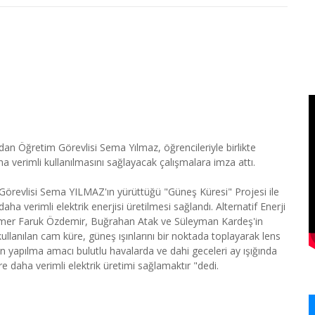
dan Öğretim Görevlisi Sema Yılmaz, öğrencileriyle birlikte
aha verimli kullanılmasını sağlayacak çalışmalara imza attı.
Görevlisi Sema YILMAZ'ın yürüttüğü "Güneş Küresi" Projesi ile
aha verimli elektrik enerjisi üretilmesi sağlandı. Alternatif Enerji
 Ömer Faruk Özdemir, Buğrahan Atak ve Süleyman Kardeş'in
llanılan cam küre, güneş ışınlarını bir noktada toplayarak lens
 yapılma amacı bulutlu havalarda ve dahi geceleri ay ışığında
e daha verimli elektrik üretimi sağlamaktır "dedi.