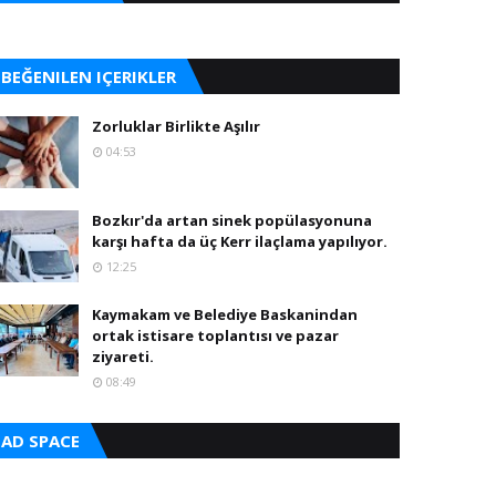
BEĞENILEN IÇERIKLER
Zorluklar Birlikte Aşılır
04:53
Bozkır'da artan sinek popülasyonuna
karşı hafta da üç Kerr ilaçlama yapılıyor.
12:25
Kaymakam ve Belediye Baskanindan
ortak istisare toplantısı ve pazar
ziyareti.
08:49
AD SPACE