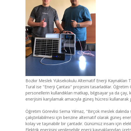
Bozkır Meslek Yüksekokulu Alternatif Enerji Kaynakları 
Tural ise "Enerji Çantası" projesini tasarladılar. Öğretim
personellerin kullandıkları matkap, bilgisayar ya da çay, ka
enerjisini karşılamak amacıyla güneş hücresi kullanarak g
Öğretim Görevlisi Sema Yılmaz, "Birçok meslek dalında sa
çalıştırılabilmesi için benzine alternatif olarak güneş en
kolay ve taşınabilir bir çantadır. Günümüz insanı için elek
Elektrik enerjisini yenilenebilir enerji kaynaklarından üre