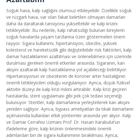
Soğuk hava, kalp sağlığını olumsuz etkileyebilir. Özellikle soğuk
ve rüzgarlı hava, var olan fakat belirtileri olmayan damarları
daha da daraltarak tansiyonu yükseltebilir ve kalp krizini
tetikleyebilir. Bu nedenle, kalp rahatsızlığı bulunan bireylerin
soğuk havalarda yaşam tarzlarına özen göstermeleri önem
taşıyor. Sigara kullanımı, hipertansiyon, obezite, yüksek
kolesterol ve hareketsizlik gibi değiştirilebilir risk faktörleri, kalp
damar hastalıklarının azaltılması ve önlenebilmesi için üzerinde
durulması gereken önemli etkenler arasında. Sigaranın, kan
akışını azaltarak kalp hastalıklarına yol açabileceği belirtiliyor.
Hipertansiyonun ve obezitenin de koroner arter hastalığının
önemli tetikleyicileri olduğu vurgulanıyor. Ayrıca, düşük fiziksel
aktivite düzeyi de kalp krizi riskini artırabilir. Kalp krizi geçiren
hastalarda, stent uygulaması gibi pek çok tedavi seçeneği
bulunuyor. Stentler, kalp damarlarına yerleştirilerek kan akışını
yeniden sağlıyor. Ayrıca, bypass ameliyatları da tıkalı damarların
açılmasında kullanılan etkili yöntemler arasında yer alıyor. Kalp
ve Damar Cerrahisi Uzmanı Prof. Dr. Hasan Karabulut’un
ifadelerine göre, kalp krizinin önlenmesindeki önemli
adımlardan biri de sigara kullanımının bırakılması. Ayrıca,