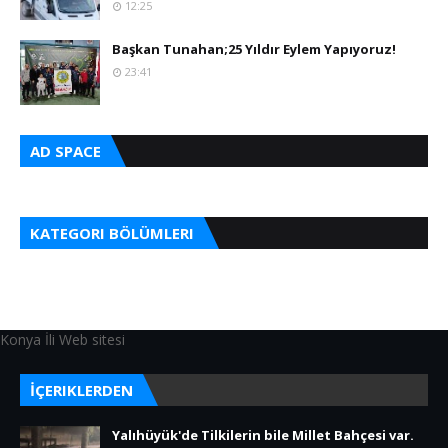
12:25
Başkan Tunahan;25 Yıldır Eylem Yapıyoruz!
23:41
AD SPACE
KATEGORI BÖLÜMLERI
Konya İli Web sitesi
İÇERIKLERDEN
Yalıhüyük'de Tilkilerin bile Millet Bahçesi var.