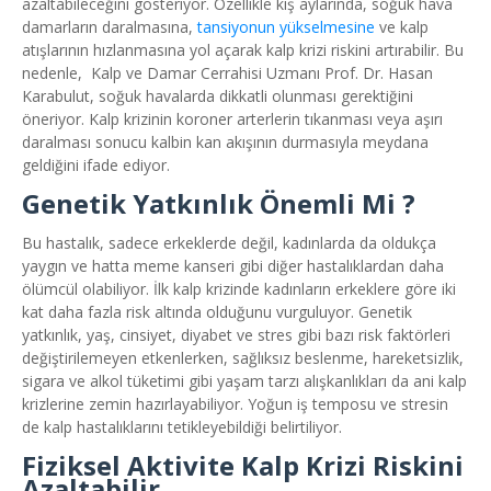
azaltabileceğini gösteriyor. Özellikle kış aylarında, soğuk hava
damarların daralmasına,
tansiyonun yükselmesine
ve kalp
atışlarının hızlanmasına yol açarak kalp krizi riskini artırabilir. Bu
nedenle, Kalp ve Damar Cerrahisi Uzmanı Prof. Dr. Hasan
Karabulut, soğuk havalarda dikkatli olunması gerektiğini
öneriyor. Kalp krizinin koroner arterlerin tıkanması veya aşırı
daralması sonucu kalbin kan akışının durmasıyla meydana
geldiğini ifade ediyor.
Genetik Yatkınlık Önemli Mi ?
Bu hastalık, sadece erkeklerde değil, kadınlarda da oldukça
yaygın ve hatta meme kanseri gibi diğer hastalıklardan daha
ölümcül olabiliyor. İlk kalp krizinde kadınların erkeklere göre iki
kat daha fazla risk altında olduğunu vurguluyor. Genetik
yatkınlık, yaş, cinsiyet, diyabet ve stres gibi bazı risk faktörleri
değiştirilemeyen etkenlerken, sağlıksız beslenme, hareketsizlik,
sigara ve alkol tüketimi gibi yaşam tarzı alışkanlıkları da ani kalp
krizlerine zemin hazırlayabiliyor. Yoğun iş temposu ve stresin
de kalp hastalıklarını tetikleyebildiği belirtiliyor.
Fiziksel Aktivite Kalp Krizi Riskini
Azaltabilir