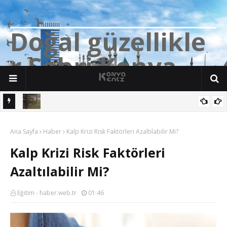
D
o
ğ
a
l
g
ü
z
e
l
l
i
k
l
e
r
Ş
e
h
r
i
K
o
n
y
a
n söz
Yalıhüyük'de Tilkilerin bile Millet Bahçesi var. Darısı Bozkır Başına.
Ana Sayfa
Haber
Kalp Krizi Risk Faktörleri Azaltılabilir Mi?
Kalp Krizi Risk Faktörleri
Azaltılabilir Mi?
Eğitim - haber.web.tr
01:46