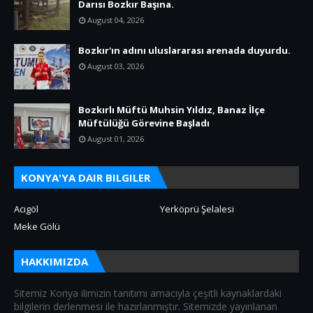
Darısı Bozkır Başına.
August 04, 2026
Bozkır'ın adını uluslararası arenada duyurdu.
August 03, 2026
Bozkırlı Müftü Muhsin Yıldız, Banaz İlçe
Müftülüğü Görevine Başladı
August 01, 2026
KONYA'YA DAIR BILGILER
Acıgöl
Yerköprü Şelalesi
Meke Gölü
HAKKIMIZDA
Sitemiz Konya ilimizin tanıtımı amacıyla çeşitli kaynaklardaki
bilgilerin derlenmesi ile hazırlanmıştır. Sitemizde yayınlanan