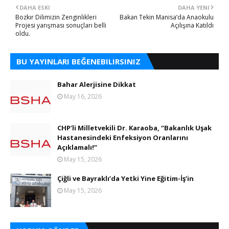
DAHA ESKI
DAHA YENI
Bozkır Dilimizin Zenginlikleri
Bakan Tekin Manisa’da Anaokulu
Projesi yarışması sonuçları belli
Açılışına Katıldı
oldu.
BU YAYINLARI BEĞENEBILIRSINIZ
Bahar Alerjisine Dikkat
May 16, 2026
CHP’li Milletvekili Dr. Karaoba, “Bakanlık Uşak
Hastanesindeki Enfeksiyon Oranlarını
Açıklamalı!”
May 15, 2026
Çiğli ve Bayraklı’da Yetki Yine Eğitim-İş’in
May 15, 2026