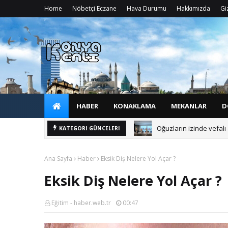
Home
Nöbetçi Eczane
Hava Durumu
Hakkımızda
Giz
HABER
KONAKLAMA
MEKANLAR
D
Kaymakam ve Belediye B
KATEGORI GÜNCELERI
Ana Sayfa
Haber
Eksik Diş Nelere Yol Açar ?
Eksik Diş Nelere Yol Açar ?
Eğitim - haber.web.tr
00:47