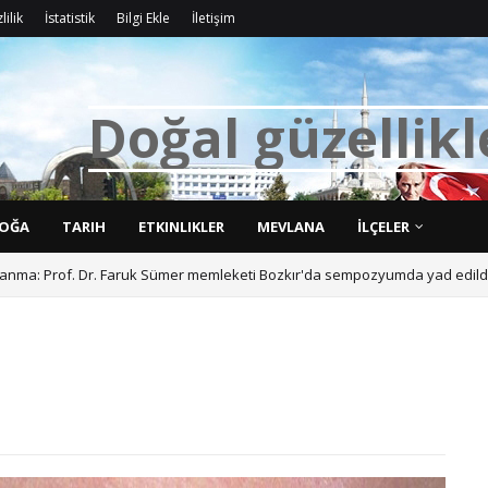
lilik
İstatistik
Bilgi Ekle
İletişim
D
OĞA
TARIH
ETKINLIKLER
MEVLANA
İLÇELER
askanindan ortak istisare toplantısı ve pazar ziyareti.