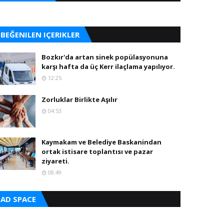
BEĞENILEN IÇERIKLER
Bozkır'da artan sinek popülasyonuna
karşı hafta da üç Kerr ilaçlama yapılıyor.
12:25
Zorluklar Birlikte Aşılır
04:53
Kaymakam ve Belediye Baskanindan
ortak istisare toplantısı ve pazar
ziyareti.
08:49
AD SPACE