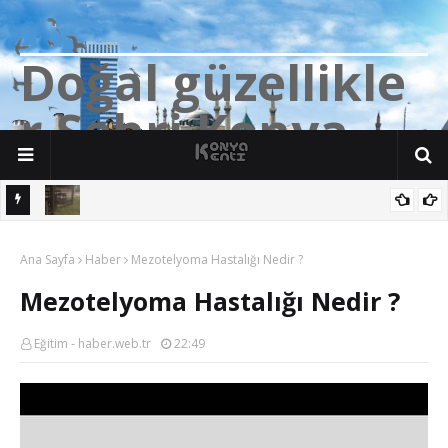
D
o
ğ
a
l
g
ü
z
e
l
l
i
k
l
e
r
Ş
e
h
r
i
K
o
n
y
a
n söz
Yalıhüyük'de Tilkilerin bile Millet Bahçesi var. Darısı Bozkır Başına.
Ana Sayfa
Haber
Mezotelyoma Hastalığı Nedir ?
Mezotelyoma Hastalığı Nedir ?
Eğitim - haber.web.tr
22:49