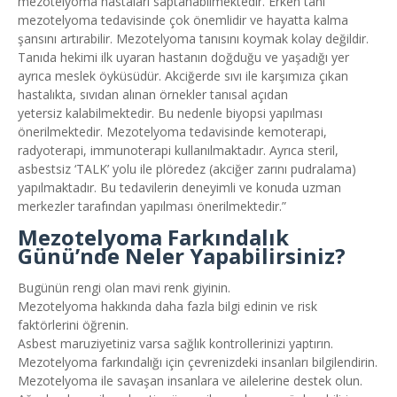
mezotelyoma hastaları saptanabilmektedir. Erken tanı
mezotelyoma tedavisinde çok önemlidir ve hayatta kalma
şansını artırabilir. Mezotelyoma tanısını koymak kolay değildir.
Tanıda hekimi ilk uyaran hastanın doğduğu ve yaşadığı yer
ayrıca meslek öyküsüdür. Akciğerde sıvı ile karşımıza çıkan
hastalıkta, sıvıdan alınan örnekler tanısal açıdan
yetersiz kalabilmektedir. Bu nedenle biyopsi yapılması
önerilmektedir. Mezotelyoma tedavisinde kemoterapi,
radyoterapi, immunoterapi kullanılmaktadır. Ayrıca steril,
asbestsiz ‘TALK’ yolu ile plöredez (akciğer zarını pudralama)
yapılmaktadır. Bu tedavilerin deneyimli ve konuda uzman
merkezler tarafından yapılması önerilmektedir.”
Mezotelyoma Farkındalık
Günü’nde Neler Yapabilirsiniz?
Bugünün rengi olan mavi renk giyinin.
Mezotelyoma hakkında daha fazla bilgi edinin ve risk
faktörlerini öğrenin.
Asbest maruziyetiniz varsa sağlık kontrollerinizi yaptırın.
Mezotelyoma farkındalığı için çevrenizdeki insanları bilgilendirin.
Mezotelyoma ile savaşan insanlara ve ailelerine destek olun.