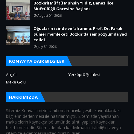
Bozkırlı Müftü Muhsin Yıldız, Banaz İlçe
Müftülüğü Görevine Başladı
August 01, 2026
Oğuzların izinde vefalı anma: Prof. Dr. Faruk
Sümer memleketi Bozkır'da sempozyumda yad
edildi.
July 31, 2026
KONYA'YA DAIR BILGILER
Acıgöl
Yerköprü Şelalesi
Meke Gölü
HAKKIMIZDA
Sitemiz Konya ilimizin tanıtımı amacıyla çeşitli kaynaklardaki
bilgilerin derlenmesi ile hazırlanmıştır. Sitemizde yayınlanan
makalelerin kaynakça bölümünde alıntı yapılan kaynaklar
belirtilmektedir. Sitemizde olan kaldırılmasını istediğiniz veya
sitemize eklenmesini istediğiniz bilgileri