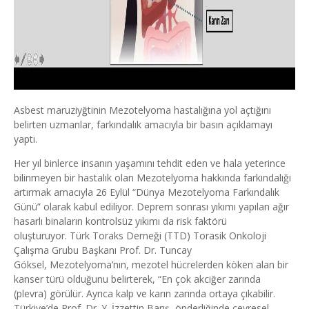
Asbest maruziyğtinin Mezotelyoma hastalığına yol açtığını
belirten uzmanlar, farkındalık amacıyla bir basın açıklamayı
yaptı.
Her yıl binlerce insanın yaşamını tehdit eden ve hala yeterince
bilinmeyen bir hastalık olan Mezotelyoma hakkında farkındalığı
artırmak amacıyla 26 Eylül “Dünya Mezotelyoma Farkındalık
Günü” olarak kabul ediliyor. Deprem sonrası yıkımı yapılan ağır
hasarlı binaların kontrolsüz yıkımı da risk faktörü
oluşturuyor. Türk Toraks Derneği (TTD) Torasik Onkoloji
Çalışma Grubu Başkanı Prof. Dr. Tuncay
Göksel, Mezotelyoma’nın, mezotel hücrelerden köken alan bir
kanser türü olduğunu belirterek, “En çok akciğer zarında
(plevra) görülür. Ayrıca kalp ve karın zarında ortaya çıkabilir.
Türkiye’de Prof. Dr. Y. İzzettin Barış, önderliğinde çevresel