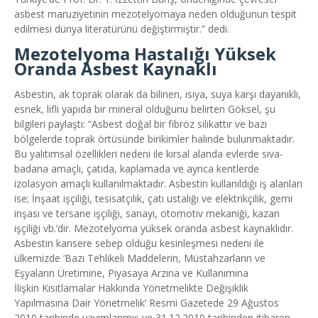
asbest maruziyetinin mezotelyomaya neden olduğunun tespit
edilmesi dünya literatürünü değiştirmiştir.” dedi.
Mezotelyoma Hastalığı Yüksek
Oranda Asbest Kaynaklı
Asbestin, ak toprak olarak da bilinen, ısıya, suya karşı dayanıklı,
esnek, lifli yapıda bir mineral olduğunu belirten Göksel, şu
bilgileri paylaştı: “Asbest doğal bir fibröz silikattır ve bazı
bölgelerde toprak örtüsünde birikimler halinde bulunmaktadır.
Bu yalıtımsal özellikleri nedeni ile kırsal alanda evlerde sıva-
badana amaçlı, çatıda, kaplamada ve ayrıca kentlerde
izolasyon amaçlı kullanılmaktadır. Asbestin kullanıldığı iş alanları
ise; İnşaat işçiliği, tesisatçılık, çatı ustalığı ve elektrikçilik, gemi
inşası ve tersane işçiliği, sanayi, otomotiv mekaniği, kazan
işçiliği vb.’dir. Mezotelyoma yüksek oranda asbest kaynaklıdır.
Asbestin kansere sebep olduğu kesinleşmesi nedeni ile
ülkemizde ‘Bazı Tehlikeli Maddelerin, Müstahzarların ve
Eşyaların Üretimine, Piyasaya Arzına ve Kullanımına
İlişkin Kısıtlamalar Hakkında Yönetmelikte Değişiklik
Yapılmasına Dair Yönetmelik’ Resmi Gazetede 29 Ağustos
2010 tarihinde yayımlanmış ve 31.12.2010 tarihinden itibaren