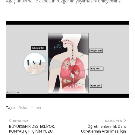
Ağaçlandırma ile asbestin rüzgar ile yayılmasını önleyebiliriz.
Tags:
Bsha
Haber
DAHA ESKI
DAHA YENI
BÜYÜKŞEHİR DESTEKLİYOR,
Öğretmenlerin Ek Ders
KONYALI ÇİFTÇİNİN YÜZÜ
Ücretlerinin Artırılması İçin