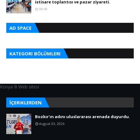
istisare toplantısı ve pazar ziyareti.
08:49
AD SPACE
KATEGORI BÖLÜMLERI
Konya İli Web sitesi
İÇERIKLERDEN
Bozkır'ın adını uluslararası arenada duyurdu.
August 03, 2026