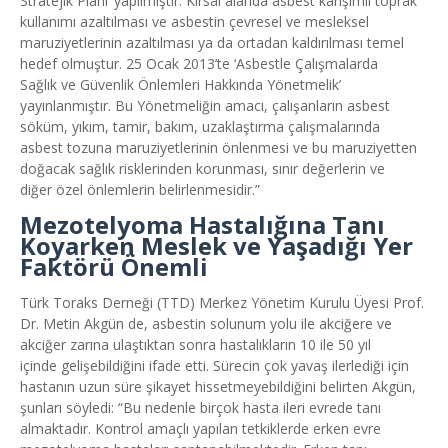
Stratejik Planı’ yapılmıştır. Kırsal alanda asbest karışımlı toprak
kullanımı azaltılması ve asbestin çevresel ve mesleksel
maruziyetlerinin azaltılması ya da ortadan kaldırılması temel
hedef olmuştur. 25 Ocak 2013’te ‘Asbestle Çalışmalarda
Sağlık ve Güvenlik Önlemleri Hakkında Yönetmelik’
yayınlanmıştır. Bu Yönetmeliğin amacı, çalışanların asbest
söküm, yıkım, tamir, bakım, uzaklaştırma çalışmalarında
asbest tozuna maruziyetlerinin önlenmesi ve bu maruziyetten
doğacak sağlık risklerinden korunması, sınır değerlerin ve
diğer özel önlemlerin belirlenmesidir.”
Mezotelyoma Hastalığına Tanı
Koyarken Meslek ve Yaşadığı Yer
Faktörü Önemli
Türk Toraks Derneği (TTD) Merkez Yönetim Kurulu Üyesi Prof.
Dr. Metin Akgün de, asbestin solunum yolu ile akciğere ve
akciğer zarına ulaştıktan sonra hastalıkların 10 ile 50 yıl
içinde gelişebildiğini ifade etti. Sürecin çok yavaş ilerlediği için
hastanın uzun süre şikayet hissetmeyebildiğini belirten Akgün,
şunları söyledi: “Bu nedenle birçok hasta ileri evrede tanı
almaktadır. Kontrol amaçlı yapılan tetkiklerde erken evre