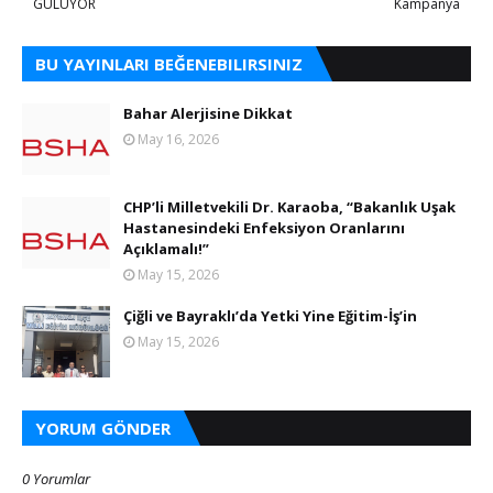
GÜLÜYOR
Kampanya
BU YAYINLARI BEĞENEBILIRSINIZ
Bahar Alerjisine Dikkat
May 16, 2026
CHP’li Milletvekili Dr. Karaoba, “Bakanlık Uşak
Hastanesindeki Enfeksiyon Oranlarını
Açıklamalı!”
May 15, 2026
Çiğli ve Bayraklı’da Yetki Yine Eğitim-İş’in
May 15, 2026
YORUM GÖNDER
0 Yorumlar