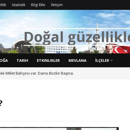
lilik
İstatistik
Bilgi Ekle
İletişim
D
OĞA
TARIH
ETKINLIKLER
MEVLANA
İLÇELER
bile Millet Bahçesi var. Darısı Bozkır Başına.
?