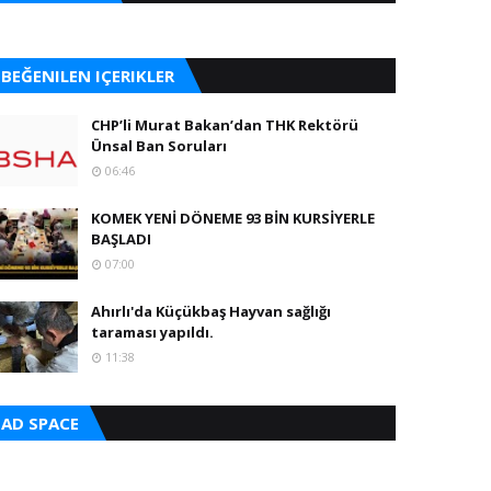
BEĞENILEN IÇERIKLER
CHP’li Murat Bakan’dan THK Rektörü
Ünsal Ban Soruları
06:46
KOMEK YENİ DÖNEME 93 BİN KURSİYERLE
BAŞLADI
07:00
Ahırlı'da Küçükbaş Hayvan sağlığı
taraması yapıldı.
11:38
AD SPACE