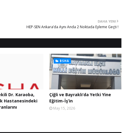
DAHA YENI
HEP-SEN Ankara’da Aynı Anda 2 Noktada Eyleme Geçti !
BSHA
ekili Dr. Karaoba,
Çiğli ve Bayraklı’da Yetki Yine
ak Hastanesindeki
Eğitim-İş’in
anlarını
May 15, 2026