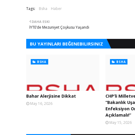
Tags:
Bsha
Haber
DAHA ESKI
İYTE’de Mezuniyet Çoşkusu Yaşandı
BU YAYINLARI BEĞENEBILIRSINIZ
BSHA
BSHA
Bahar Alerjisine Dikkat
CHP’li Milletv
“Bakanlık Uş
May 16, 2026
Enfeksiyon Or
Açıklamalı!”
May 15, 2026