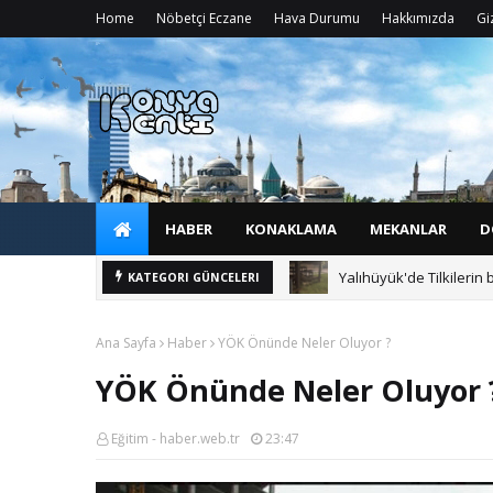
Home
Nöbetçi Eczane
Hava Durumu
Hakkımızda
Giz
HABER
KONAKLAMA
MEKANLAR
D
Yalıhüyük'de Tilkilerin 
KATEGORI GÜNCELERI
Ana Sayfa
Haber
YÖK Önünde Neler Oluyor ?
YÖK Önünde Neler Oluyor 
Eğitim - haber.web.tr
23:47