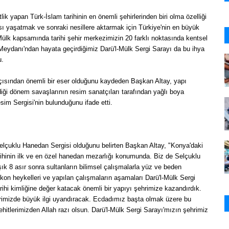
k yapan Türk-İslam tarihinin en önemli şehirlerinden biri olma özelliği
ı yaşatmak ve sonraki nesillere aktarmak için Türkiye'nin en büyük
l-Mülk kapsamında tarihi şehir merkezimizin 20 farklı noktasında kentsel
Meydanı'ndan hayata geçirdiğimiz Darü'l-Mülk Sergi Sarayı da bu ihya
u.
 açısından önemli bir eser olduğunu kaydeden Başkan Altay, yapı
diği dönem savaşlarının resim sanatçıları tarafından yağlı boya
esim Sergisi'nin bulunduğunu ifade etti.
Selçuklu Hanedan Sergisi olduğunu belirten Başkan Altay, "Konya'daki
arihinin ilk ve en özel hanedan mezarlığı konumunda. Biz de Selçuklu
ık 8 asır sonra sultanların bilimsel çalışmalarla yüz ve beden
likon heykelleri ve yapılan çalışmaların aşamaları Darü'l-Mülk Sergi
rihi kimliğine değer katacak önemli bir yapıyı şehrimize kazandırdık.
erimizde büyük ilgi uyandıracak. Ecdadımız başta olmak üzere bu
itlerimizden Allah razı olsun. Darü'l-Mülk Sergi Sarayı'mızın şehrimiz