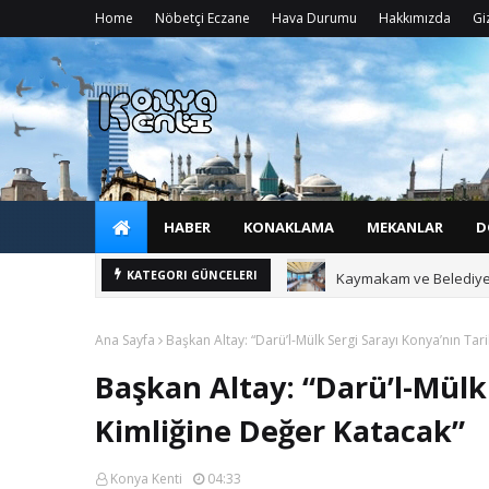
Home
Nöbetçi Eczane
Hava Durumu
Hakkımızda
Giz
HABER
KONAKLAMA
MEKANLAR
D
Kaymakam ve Belediye B
KATEGORI GÜNCELERI
Ana Sayfa
Başkan Altay: “Darü’l-Mülk Sergi Sarayı Konya’nın Tar
Başkan Altay: “Darü’l-Mülk
Kimliğine Değer Katacak”
Konya Kenti
04:33