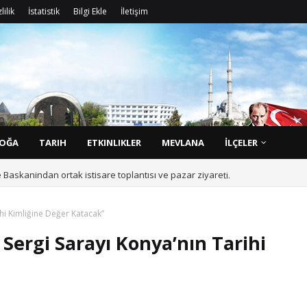
lilik
İstatistik
Bilgi Ekle
İletişim
D
o
ğ
OĞA
TARIH
ETKINLIKLER
MEVLANA
İLÇELER
askanindan ortak istisare toplantısı ve pazar ziyareti.
ihi Kimliğine Değer Katacak”
 Sergi Sarayı Konya’nın Tarihi