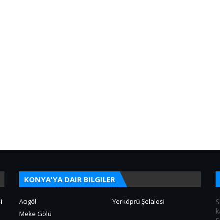
KONYA'YA DAIR BILGILER
i
Acıgöl
Yerköprü Şelalesi
S
k
Meke Gölü