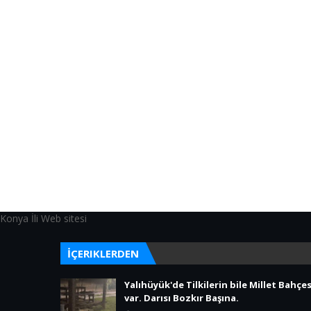
Konya İli Web sitesi
İÇERIKLERDEN
Yalıhüyük'de Tilkilerin bile Millet Bahçes
var. Darısı Bozkır Başına.