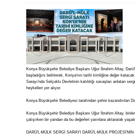
Konya Büyükşehir Belediye Başkanı Uğur İbrahim Altay, Darü'l
başladığını belirterek, Konya'nın tarihi kimliğine değer katacak
Sarayı'nda Selçuklu Devletinin katıldığı savaşları anlatan serg
heykelleri yer alıyor.
Konya Büyükşehir Belediyesi tarafından şehre kazandırılan Dar
Konya Büyükşehir Belediye Başkanı Uğur İbrahim Altay, binlerc
çalışırken bir yandan da bu değerleri yarınlara aktararak yaşa
DARÜ'L-MÜLK SERGİ SARAYI DARÜ'L-MÜLK PROJESİ'NİN