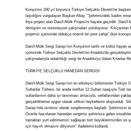
Konya'nın 200 yıl boyunca Türkiye Selçuklu Devleti'ne başkentli
taşıdığını vurgulayan Başkan Altay, "Şehrimizdeki kadim miras
ihya projesi olan Darü'l-Mülk Projesi'ni hayata geçirdik. Darü'
dönüşüm ve restorasyon çalışmaları yürütüyoruz. Kılıçarslan 
projemiz içerisinde oldukça önemli bir yere sahip" diye konuşt
Darü'l-Mülk Sergi Sarayı'nın Konya'nın tarihi ve kültür hayatı
içerisinde Türkiye Selçuklu Devleti'nin Anadolu'da gerçekleştir
çalışmalarıyla anlatıldığı sergi ile Anadolu'yu Vatan Kılanlar R
TÜRKİYE SELÇUKLU HANEDAN SERGİSİ
Darü'l-Mülk Sergi Sarayı'nın en etkileyici bölümünün Türkiye 
Sultanlar Türbesi, bir arada metfun 12 Sultan naaşıyla Türk t
sultanlarının daha iyi tanınması amacıyla, vefatlarından yaklaş
gerçekliklerine uygun olarak silikon heykellerini oluşturduk. Si
Sarayı'nda ücretsiz olarak sergilenmeye başladı. Şehrimizin ta
Özenle hazırlanan hanedan sergimiz şehrimize gelen misafirl
toprakları yurt edinmemizi sağlayan tüm büyüklerimizden ve şeh
için hayırlı olmasını diliyorum" ifadelerini kullandı.