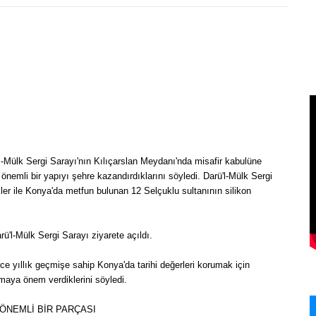
-Mülk Sergi Sarayı'nın Kılıçarslan Meydanı'nda misafir kabulüne
 önemli bir yapıyı şehre kazandırdıklarını söyledi. Darü'l-Mülk Sergi
iler ile Konya'da metfun bulunan 12 Selçuklu sultanının silikon
ü'l-Mülk Sergi Sarayı ziyarete açıldı.
e yıllık geçmişe sahip Konya'da tarihi değerleri korumak için
tmaya önem verdiklerini söyledi.
 ÖNEMLİ BİR PARÇASI