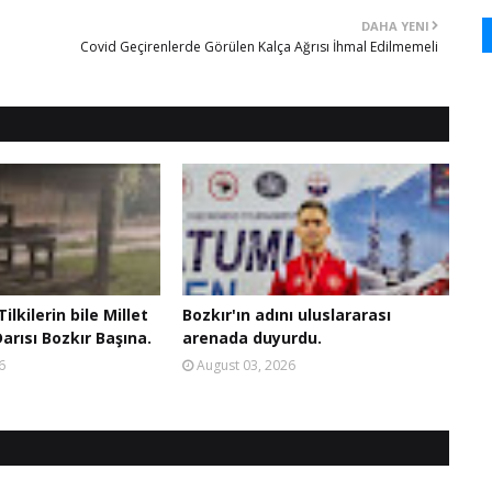
DAHA YENI
Covid Geçirenlerde Görülen Kalça Ağrısı İhmal Edilmemeli
ilkilerin bile Millet
Bozkır'ın adını uluslararası
arısı Bozkır Başına.
arenada duyurdu.
6
August 03, 2026