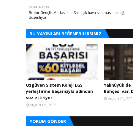
DAHA ESKI
Bozkır Gençlik Merkezi her Salı açık hava sineması etkinliği
düzenliyor.
BU YAYINLARI BEĞENEBILIRSINIZ
Özgüven Sistem Koleji LGS
Yalıhüyük'de T
yerleştirme başarısıyla adından
Bahçesi var. D
söz ettiriyor.
August 04, 202
August 05, 2026
YORUM GÖNDER