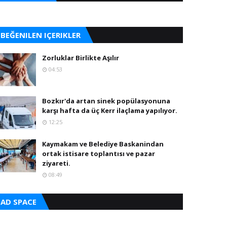
BEĞENILEN IÇERIKLER
Zorluklar Birlikte Aşılır
04:53
Bozkır'da artan sinek popülasyonuna
karşı hafta da üç Kerr ilaçlama yapılıyor.
12:25
Kaymakam ve Belediye Baskanindan
ortak istisare toplantısı ve pazar
ziyareti.
08:49
AD SPACE