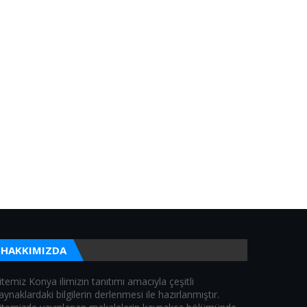
HAKKIMIZDA
itemiz Konya ilimizin tanıtımı amacıyla çeşitli
aynaklardaki bilgilerin derlenmesi ile hazırlanmıştır.