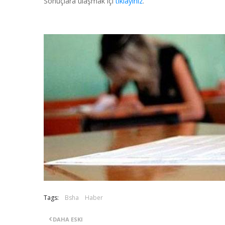
Sonuçlara ulaşmak içi
tıklayınız
.
Tags:
Bsha
Haber
DAHA ESKI