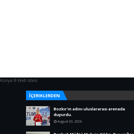
Konya İli Web sitesi
İÇERIKLERDEN
Bozkır'ın adını uluslararası arenada
duyurdu.
August 03, 2026