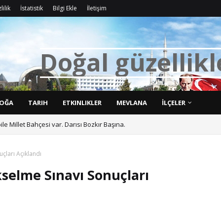
lilik
İstatistik
Bilgi Ekle
İletişim
D
o
ğ
a
l
g
ü
z
e
l
l
i
k
l
OĞA
TARIH
ETKINLIKLER
MEVLANA
İLÇELER
bile Millet Bahçesi var. Darısı Bozkır Başına.
çları Açıklandı
selme Sınavı Sonuçları