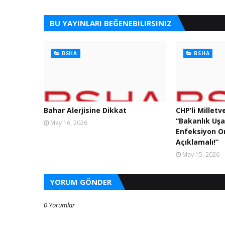
BU YAYINLARI BEĞENEBILIRSINIZ
BSHA
BSHA
Bahar Alerjisine Dikkat
CHP’li Milletv
“Bakanlık Uş
May 16, 2026
Enfeksiyon Or
Açıklamalı!”
May 15, 2026
YORUM GÖNDER
0 Yorumlar