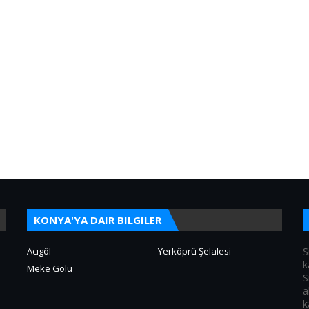
KONYA'YA DAIR BILGILER
Acıgöl
Yerköprü Şelalesi
S
k
Meke Gölü
S
a
k