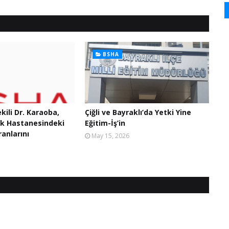
BSHA
ekili Dr. Karaoba,
Çiğli ve Bayraklı’da Yetki Yine
ak Hastanesindeki
Eğitim-İş’in
anlarını
May 15, 2026