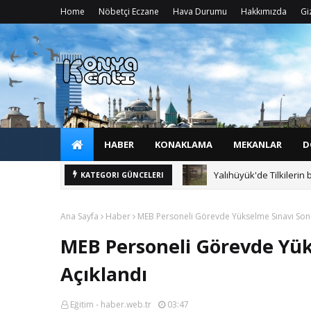
Home
Nöbetçi Eczane
Hava Durumu
Hakkımızda
Giz
HABER
KONAKLAMA
MEKANLAR
D
Yalıhüyük'de Tilkilerin 
KATEGORI GÜNCELERI
Ana Sayfa
Haber
MEB Personeli Görevde Yükselme Sınavı Sonu
MEB Personeli Görevde Yük
Açıklandı
Eğitim - haber.web.tr
03:47