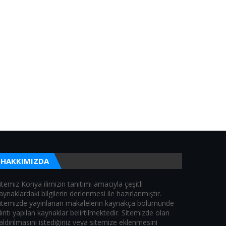
HAKKIMIZDA
itemiz Konya ilimizin tanıtımı amacıyla çeşitli
aynaklardaki bilgilerin derlenmesi ile hazırlanmıştır.
itemizde yayınlanan makalelerin kaynakça bölümünde
lıntı yapılan kaynaklar belirtilmektedir. Sitemizde olan
aldırılmasını istediğiniz veya sitemize eklenmesini