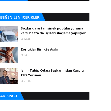
BEĞENILEN IÇERIKLER
Bozkır'da artan sinek popülasyonuna
karşı hafta da üç Kerr ilaçlama yapılıyor.
12:25
Zorluklar Birlikte Aşılır
04:53
İzmir Tabip Odası Başkanından Çarpıcı
TUS Yorumu
01:46
AD SPACE