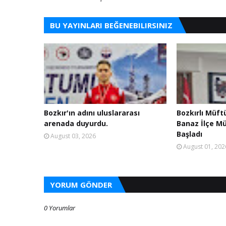
BU YAYINLARI BEĞENEBILIRSINIZ
Bozkır'ın adını uluslararası
Bozkırlı Müft
arenada duyurdu.
Banaz İlçe M
Başladı
August 03, 2026
August 01, 202
YORUM GÖNDER
0 Yorumlar