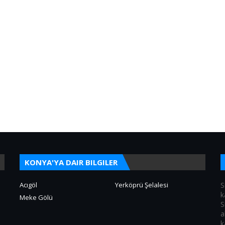
KONYA'YA DAIR BILGILER
Acıgöl
Yerköprü Şelalesi
S
k
Meke Gölü
S
a
k