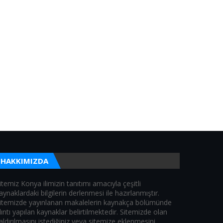
HAKKIMIZDA
itemiz Konya ilimizin tanıtımı amacıyla çeşitli
aynaklardaki bilgilerin derlenmesi ile hazırlanmıştır.
itemizde yayınlanan makalelerin kaynakça bölümünde
lıntı yapılan kaynaklar belirtilmektedir. Sitemizde olan
aldırılmasını istediğiniz veya sitemize eklenmesini