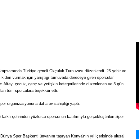
 kapsamında Türkiye geneli Okçuluk Turnuvası düzenlendi. 26 şehir ve
 ikiden vurmak için yarıştığı turnuvada dereceye giren sporcular
m Altay, çocuk, genç ve yetişkin kategorilerinde düzenlenen ve 3 gün
an tüm sporculara teşekkür etti.
por organizasyonuna daha ev sahipliği yaptı.
 farklı şehrinden yüzlerce sporcunun katılımıyla gerçekleştirilen Spor
ünya Spor Başkenti ünvanını taşıyan Konya'nın yıl içerisinde ulusal