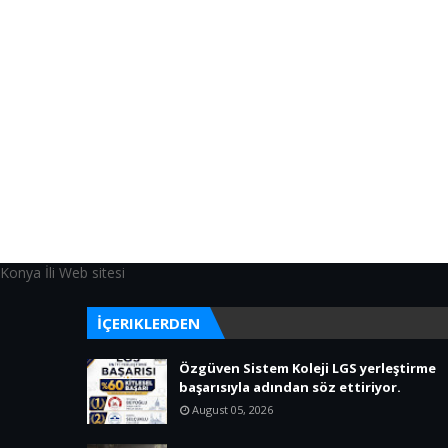
Konya İli Web sitesi
İÇERIKLERDEN
Özgüven Sistem Koleji LGS yerleştirme
başarısıyla adından söz ettiriyor.
August 05, 2026