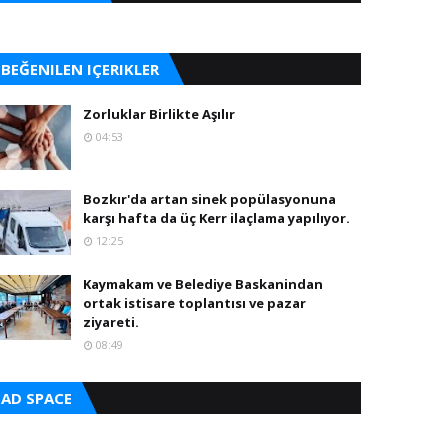
BEĞENILEN IÇERIKLER
Zorluklar Birlikte Aşılır
04:53
Bozkır'da artan sinek popülasyonuna
karşı hafta da üç Kerr ilaçlama yapılıyor.
12:25
Kaymakam ve Belediye Baskanindan
ortak istisare toplantısı ve pazar
ziyareti.
08:49
AD SPACE