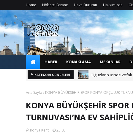
Home
Nöbetçi Eczane
Hava Durumu
Hakkımızda
Giz
HABER
KONAKLAMA
MEKANLAR
D
Oğuzların izinde vefal
KATEGORI GÜNCELERI
Ana Sayfa
KONYA BÜYÜKŞEHİR SPOR KONYA OKÇULUK TURNUVAS
KONYA BÜYÜKŞEHİR SPOR
TURNUVASI’NA EV SAHİPLİĞ
Konya Kenti
23:05