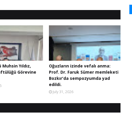
ü Muhsin Yıldız,
Oğuzların izinde vefalı anma:
üftülüğü Görevine
Prof. Dr. Faruk Sümer memleketi
Bozkır'da sempozyumda yad
edildi.
6
July 31, 2026