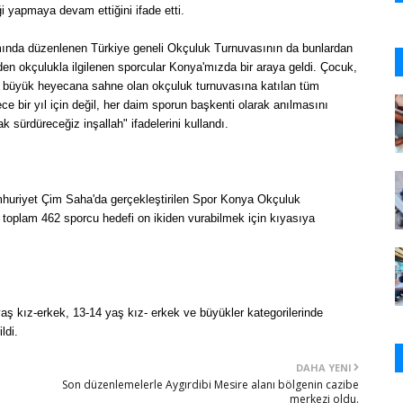
i yapmaya devam ettiğini ifade etti.
mında düzenlenen Türkiye geneli Okçuluk Turnuvasının da bunlardan
nden okçulukla ilgilenen sporcular Konya'mızda bir araya geldi. Çocuk,
a büyük heyecana sahne olan okçuluk turnuvasına katılan tüm
 bir yıl için değil, her daim sporun başkenti olarak anılmasını
sürdüreceğiz inşallah" ifadelerini kullandı.
mhuriyet Çim Saha'da gerçekleştirilen Spor Konya Okçuluk
 toplam 462 sporcu hedefi on ikiden vurabilmek için kıyasıya
aş kız-erkek, 13-14 yaş kız- erkek ve büyükler kategorilerinde
ldi.
DAHA YENI
Son düzenlemelerle Aygırdibi Mesire alanı bölgenin cazibe
merkezi oldu.