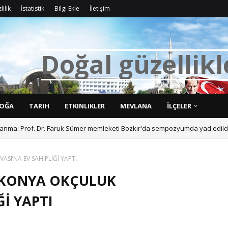
lilik
İstatistik
Bilgi Ekle
İletişim
D
o
ğ
a
l
g
ü
z
e
l
l
i
k
l
OĞA
TARIH
ETKINLIKLER
MEVLANA
İLÇELER
ı anma: Prof. Dr. Faruk Sümer memleketi Bozkır'da sempozyumda yad edildi
I’NA EV SAHİPLİĞİ YAPTI
 KONYA OKÇULUK
İ YAPTI