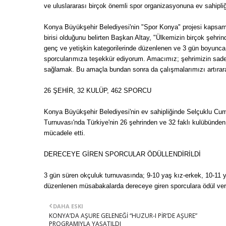
ve uluslararası birçok önemli spor organizasyonuna ev sahipliğ
Konya Büyükşehir Belediyesi'nin "Spor Konya" projesi kapsa
birisi olduğunu belirten Başkan Altay, "Ülkemizin birçok şehri
genç ve yetişkin kategorilerinde düzenlenen ve 3 gün boyunc
sporcularımıza teşekkür ediyorum. Amacımız; şehrimizin sadece
sağlamak. Bu amaçla bundan sonra da çalışmalarımızı artırarak 
26 ŞEHİR, 32 KULÜP, 462 SPORCU
Konya Büyükşehir Belediyesi'nin ev sahipliğinde Selçuklu Cu
Turnuvası'nda Türkiye'nin 26 şehrinden ve 32 faklı kulübünden
mücadele etti.
DERECEYE GİREN SPORCULAR ÖDÜLLENDİRİLDİ
3 gün süren okçuluk turnuvasında; 9-10 yaş kız-erkek, 10-11 y
düzenlenen müsabakalarda dereceye giren sporculara ödül veri
DAHA ESKI
KONYA’DA AŞURE GELENEĞİ “HUZUR-I PİR’DE AŞURE”
PROGRAMIYLA YAŞATILDI