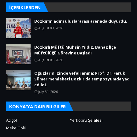
İÇERIKLERDEN
Bozkır'ın adını uluslararası arenada duyurdu.
August 03, 2026
Bozkırlı Müftü Muhsin Yıldız, Banaz İlçe
Müftülüğü Görevine Başladı
August 01, 2026
Oğuzların izinde vefalı anma: Prof. Dr. Faruk
Sümer memleketi Bozkır'da sempozyumda yad
edildi.
July 31, 2026
KONYA'YA DAIR BILGILER
Acıgöl
Yerköprü Şelalesi
Meke Gölü