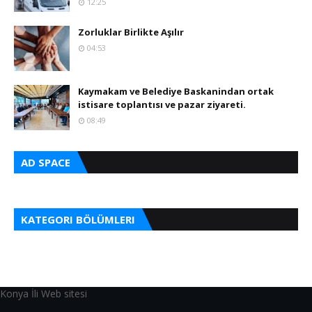
12:25
Zorluklar Birlikte Aşılır
04:53
Kaymakam ve Belediye Baskanindan ortak
istisare toplantısı ve pazar ziyareti.
08:49
AD SPACE
KATEGORI BÖLÜMLERI
Konya İli Web sitesi