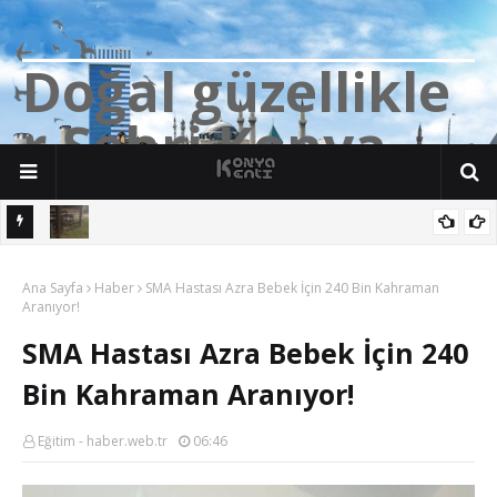
D
o
ğ
a
l
g
ü
z
e
l
l
i
k
l
e
r
Ş
e
h
r
i
K
o
n
y
a
n söz
Yalıhüyük'de Tilkilerin bile Millet Bahçesi var. Darısı Bozkır Başına.
Ana Sayfa
Haber
SMA Hastası Azra Bebek İçin 240 Bin Kahraman
Aranıyor!
SMA Hastası Azra Bebek İçin 240
Bin Kahraman Aranıyor!
Eğitim - haber.web.tr
06:46