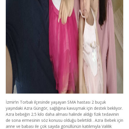
İzmir’in Torbalı ilçesinde yaşayan SMA hastası 2 buçuk
yaşındaki Azra Güngör, sağlığına kavuşmak için destek bekliyor.
Azra bebeğin 2.5 kilo daha alması halinde aldığı fizik tedavinin
de sona ermesinin söz konusu olduğu belirtildi . Azra Bebek için
anne ve babası ile çok sayıda gönüllünün katılımıyla Valilik