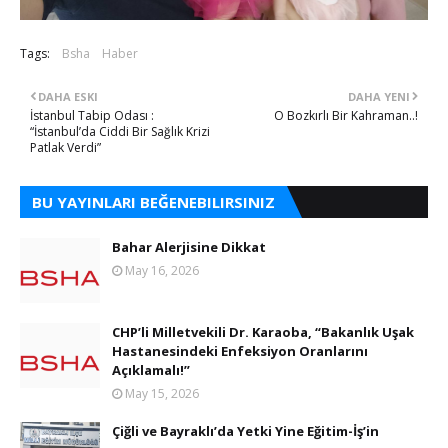
Tags:
Bsha
Haber
DAHA ESKI
DAHA YENI
İstanbul Tabip Odası :
O Bozkırlı Bir Kahraman..!
“İstanbul’da Ciddi Bir Sağlık Krizi
Patlak Verdi”
BU YAYINLARI BEĞENEBILIRSINIZ
Bahar Alerjisine Dikkat
May 16, 2026
CHP’li Milletvekili Dr. Karaoba, “Bakanlık Uşak
Hastanesindeki Enfeksiyon Oranlarını
Açıklamalı!”
May 15, 2026
Çiğli ve Bayraklı’da Yetki Yine Eğitim-İş’in