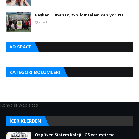
Başkan Tunahan;25 Yıldır Eylem Yapıyoruz!
23:41
AD SPACE
KATEGORI BÖLÜMLERI
Konya İli Web sitesi
İÇERIKLERDEN
Özgüven Sistem Koleji LGS yerleştirme