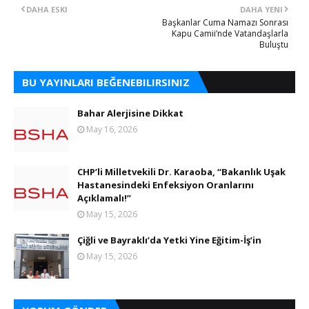
DAHA ESKI
DAHA YENI
​Başkanlar Cuma Namazı Sonrası
Kapu Camii’nde Vatandaşlarla
Buluştu
BU YAYINLARI BEĞENEBILIRSINIZ
Bahar Alerjisine Dikkat
May 16, 2026
CHP’li Milletvekili Dr. Karaoba, “Bakanlık Uşak
Hastanesindeki Enfeksiyon Oranlarını
Açıklamalı!”
May 15, 2026
Çiğli ve Bayraklı’da Yetki Yine Eğitim-İş’in
May 15, 2026