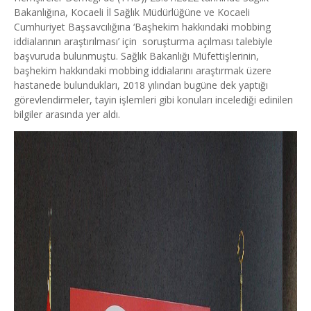
Bakanlığına, Kocaeli İl Sağlık Müdürlüğüne ve Kocaeli
Cumhuriyet Başsavcılığına ‘Başhekim hakkındaki mobbing
iddialarının araştırılması’ için soruşturma açılması talebiyle
başvuruda bulunmuştu. Sağlık Bakanlığı Müfettişlerinin,
başhekim hakkındaki mobbing iddialarını araştırmak üzere
hastanede bulundukları, 2018 yılından bugüne dek yaptığı
görevlendirmeler, tayin işlemleri gibi konuları incelediği edinilen
bilgiler arasında yer aldı.