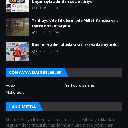
başarısıyla adından söz ettiriyor.
August 05, 2026
Yalıhüyük'de Tilkilerin bile Millet Bahçesi var.
Darısı Bozkır Başına.
August 04, 2026
Bozkır'ın adını uluslararası arenada duyurdu.
August 03, 2026
KONYA'YA DAIR BILGILER
Acıgöl
Yerköprü Şelalesi
Meke Gölü
HAKKIMIZDA
Sitemiz Konya ilimizin tanıtımı amacıyla çeşitli kaynaklardaki
bilgilerin derlenmesi ile hazırlanmıştır. Sitemizde yayınlanan