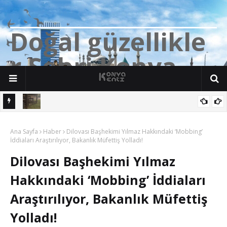
D
o
ğ
a
l
g
ü
z
e
l
l
i
k
l
e
r
Ş
e
h
r
i
K
o
n
y
a
n söz
Yalıhüyük'de Tilkilerin bile Millet Bahçesi var. Darısı Bozkır Başına.
Ana Sayfa
Haber
Dilovası Başhekimi Yılmaz Hakkındaki ‘Mobbing’
İddiaları Araştırılıyor, Bakanlık Müfettiş Yolladı!
Dilovası Başhekimi Yılmaz
Hakkındaki ‘Mobbing’ İddiaları
Araştırılıyor, Bakanlık Müfettiş
Yolladı!