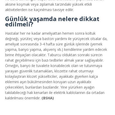
aksine koşmak veya zıplamak tarzındaki yüksek etkili
aktivitelerden ise kaçınılması tavsiye edilir.
Günlük yaşamda nelere dikkat
edilmeli?
Hastalar her ne kadar ameliyattan hemen sonra koltuk
değneği, yürüteç veya baston yardımı ile yürüyecek olsalar da,
ameliyat sonrasında 3-4 hafta süre günlük işlerinde (yemek
yapma, banyo yapma, alışveriş vb.) kendilerine yardım edecek
birine ihtiyaçları olacaktır. Taburcu olduktan sonraki sürecin
rahat geçebilmesi için bazı tedbirler almak yarar sağlayabilir.
Örneğin, banyo ile tuvalete konabilecek olan ve tutunmaya
yarayan güvenlik tutamakları, klozette rahat oturmayı
kolaylaştıran klozet yükselticiler, ayakkabı giyerken kalça
eklemini aşırı bükülmesinden koruyan uzun ayakkabı
çekecekleri, bunlardan bazılarıdır. Yine yürürken ayağın
takılabileceği halı kenarları ile elektrik kablolarının da ortadan
kaldırılması önemlidir.
(BSHA)