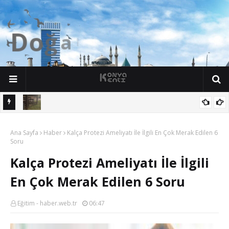
D
o
ğ
a
l
g
ü
z
e
l
l
i
k
l
e
r
Ş
e
h
r
i
K
o
n
y
a
n söz
Yalıhüyük'de Tilkilerin bile Millet Bahçesi var. Darısı Bozkır Başına.
Ana Sayfa
Haber
Kalça Protezi Ameliyatı İle İlgili En Çok Merak Edilen 6
Soru
Kalça Protezi Ameliyatı İle İlgili
En Çok Merak Edilen 6 Soru
Eğitim - haber.web.tr
06:47