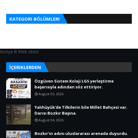
KATEGORI BÖLÜMLERI
Konya İli Web sitesi
İÇERIKLERDEN
Özgüven Sistem Koleji LGS yerleştirme
başarısıyla adından söz ettiriyor.
August 05, 2026
Yalıhüyük'de Tilkilerin bile Millet Bahçesi var.
Darısı Bozkır Başına.
August 04, 2026
Bozkır'ın adını uluslararası arenada duyurdu.