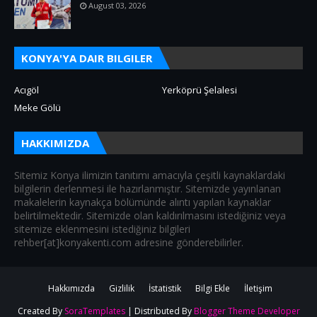
August 03, 2026
KONYA'YA DAIR BILGILER
Acıgöl
Yerköprü Şelalesi
Meke Gölü
HAKKIMIZDA
Sitemiz Konya ilimizin tanıtımı amacıyla çeşitli kaynaklardaki
bilgilerin derlenmesi ile hazırlanmıştır. Sitemizde yayınlanan
makalelerin kaynakça bölümünde alıntı yapılan kaynaklar
belirtilmektedir. Sitemizde olan kaldırılmasını istediğiniz veya
sitemize eklenmesini istediğiniz bilgileri
rehber[at]konyakenti.com adresine gönderebilirler.
Hakkımızda
Gizlilik
İstatistik
Bilgi Ekle
İletişim
Created By
SoraTemplates
| Distributed By
Blogger Theme Developer