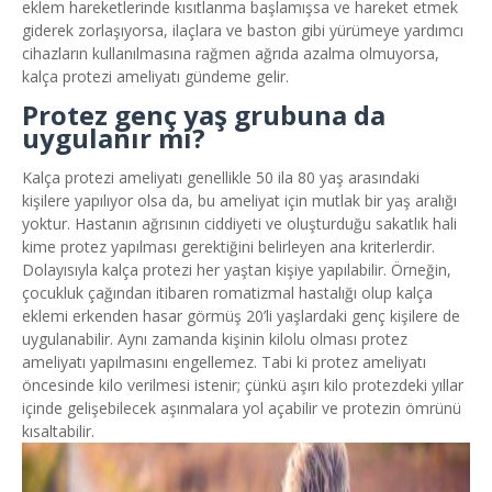
eklem hareketlerinde kısıtlanma başlamışsa ve hareket etmek
giderek zorlaşıyorsa, ilaçlara ve baston gibi yürümeye yardımcı
cihazların kullanılmasına rağmen ağrıda azalma olmuyorsa,
kalça protezi ameliyatı gündeme gelir.
Protez genç yaş grubuna da
uygulanır mı?
Kalça protezi ameliyatı genellikle 50 ila 80 yaş arasındaki
kişilere yapılıyor olsa da, bu ameliyat için mutlak bir yaş aralığı
yoktur. Hastanın ağrısının ciddiyeti ve oluşturduğu
sakatlık hali
kime protez yapılması gerektiğini belirleyen ana kriterlerdir.
Dolayısıyla kalça protezi her yaştan kişiye yapılabilir. Örneğin,
çocukluk çağından itibaren romatizmal hastalığı olup kalça
eklemi erkenden hasar görmüş 20’li yaşlardaki genç kişilere de
uygulanabilir. Aynı zamanda kişinin kilolu olması protez
ameliyatı yapılmasını engellemez. Tabi ki protez ameliyatı
öncesinde kilo verilmesi istenir; çünkü aşırı kilo protezdeki yıllar
içinde gelişebilecek aşınmalara yol açabilir ve protezin ömrünü
kısaltabilir.