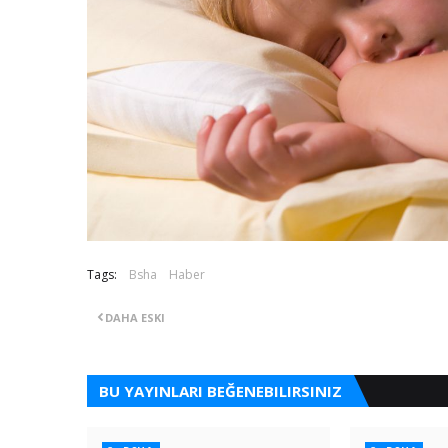
Tags:
Bsha
Haber
DAHA ESKI
BU YAYINLARI BEĞENEBILIRSINIZ