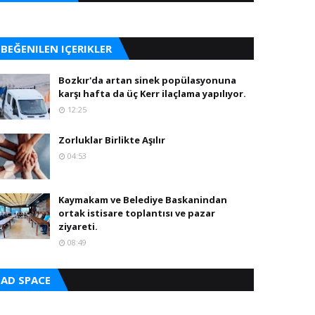
BEĞENILEN IÇERIKLER
Bozkır'da artan sinek popülasyonuna
karşı hafta da üç Kerr ilaçlama yapılıyor.
12:25
Zorluklar Birlikte Aşılır
04:53
Kaymakam ve Belediye Baskanindan
ortak istisare toplantısı ve pazar
ziyareti.
08:49
AD SPACE