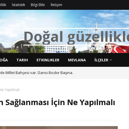
lilik
İstatistik
Bilgi Ekle
İletişim
D
o
ğ
a
l
g
ü
z
e
l
l
i
k
l
OĞA
TARIH
ETKINLIKLER
MEVLANA
İLÇELER
bile Millet Bahçesi var. Darısı Bozkır Başına.
Ne Yapılmalı
 Sağlanması İçin Ne Yapılmalı