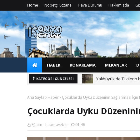
Home
Nöbetçi Eczane
Hava Durumu
Hakkımızda
Giz
HABER
KONAKLAMA
MEKANLAR
D
Yalıhüyük'de Tilkilerin 
KATEGORI GÜNCELERI
Ana Sayfa
Haber
Çocuklarda Uyku Düzeninin Sağlanması İçin 
Çocuklarda Uyku Düzeninin
Eğitim - haber.web.tr
01:46