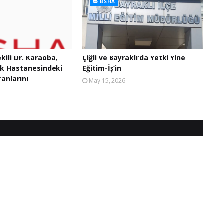
BSHA
ekili Dr. Karaoba,
Çiğli ve Bayraklı’da Yetki Yine
ak Hastanesindeki
Eğitim-İş’in
anlarını
May 15, 2026