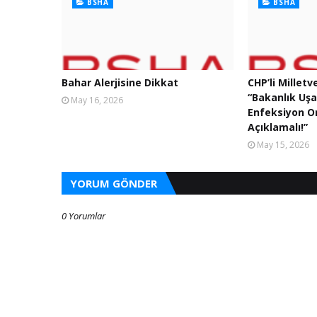
BSHA
BSHA
Bahar Alerjisine Dikkat
CHP’li Milletv
“Bakanlık Uş
May 16, 2026
Enfeksiyon Or
Açıklamalı!”
May 15, 2026
YORUM GÖNDER
0 Yorumlar