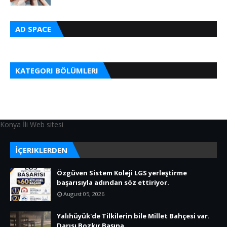
AD SPACE
KATEGORI BÖLÜMLERI
Konya İli Web sitesi
İÇERIKLERDEN
Özgüven Sistem Koleji LGS yerleştirme
başarısıyla adından söz ettiriyor.
August 05, 2026
Yalıhüyük'de Tilkilerin bile Millet Bahçesi var.
Darısı Bozkır Başına.