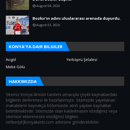
August 04, 2026
Bozkır'ın adını uluslararası arenada duyurdu.
August 03, 2026
KONYA'YA DAIR BILGILER
Acıgöl
Yerköprü Şelalesi
Meke Gölü
HAKKIMIZDA
Sitemiz Konya ilimizin tanıtımı amacıyla çeşitli kaynaklardaki
bilgilerin derlenmesi ile hazırlanmıştır. Sitemizde yayınlanan
makalelerin kaynakça bölümünde alıntı yapılan kaynaklar
belirtilmektedir. Sitemizde olan kaldırılmasını istediğiniz veya
sitemize eklenmesini istediğiniz bilgileri
rehber[at]konyakenti.com adresine gönderebilirler.