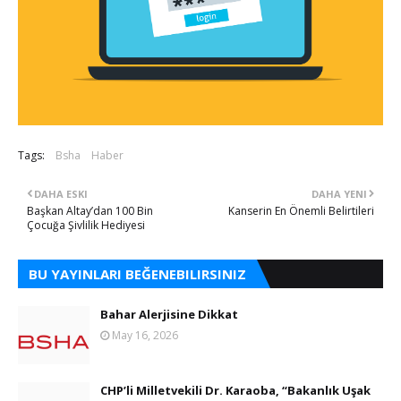
Tags:
Bsha
Haber
DAHA ESKI
DAHA YENI
​Başkan Altay’dan 100 Bin
Kanserin En Önemli Belirtileri
Çocuğa Şivlilik Hediyesi
BU YAYINLARI BEĞENEBILIRSINIZ
Bahar Alerjisine Dikkat
May 16, 2026
CHP’li Milletvekili Dr. Karaoba, “Bakanlık Uşak