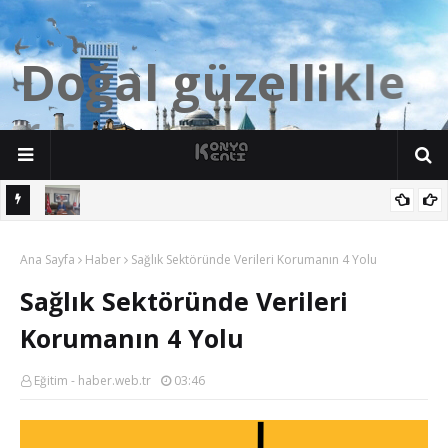
D
o
ğ
a
l
g
ü
z
e
l
l
i
k
l
e
r
Ş
e
h
r
i
K
o
n
y
Bozkırlı Müftü Muhsin Yıldız, Banaz İlçe Müftülüğü Görevine
Ana Sayfa
Başladı
Haber
Sağlık Sektöründe Verileri Korumanın 4 Yolu
Sağlık Sektöründe Verileri
Korumanın 4 Yolu
Eğitim - haber.web.tr
03:46