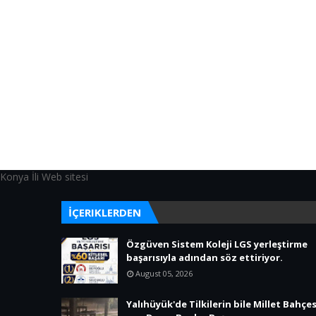
Konya İli Web sitesi
İÇERIKLERDEN
Özgüven Sistem Koleji LGS yerleştirme
başarısıyla adından söz ettiriyor.
August 05, 2026
Yalıhüyük'de Tilkilerin bile Millet Bahçes