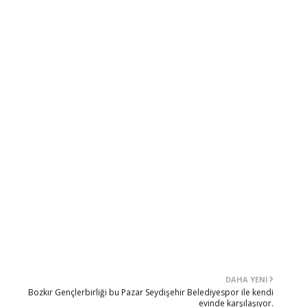
DAHA YENI
Bozkır Gençlerbirliği bu Pazar Seydişehir Belediyespor ile kendi
evinde karşılaşıyor.