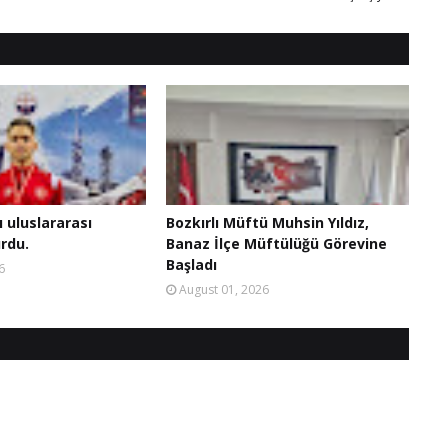
ı uluslararası
Bozkırlı Müftü Muhsin Yıldız,
rdu.
Banaz İlçe Müftülüğü Görevine
Başladı
6
August 01, 2026