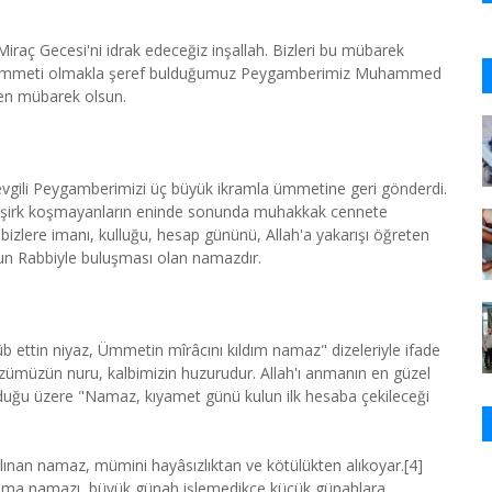
aç Gecesi'ni idrak edeceğiz inşallah. Bizleri bu mübarek
, ümmeti olmakla şeref bulduğumuz Peygamberimiz Muhammed
en mübarek olsun.
vgili Peygamberimizi üç büyük ikramla ümmetine geri gönderdi.
 şirk koşmayanların eninde sonunda muhakkak cennete
 bizlere imanı, kulluğu, hesap gününü, Allah'a yakarışı öğreten
ulun Rabbiyle buluşması olan namazdır.
ûb ettin niyaz, Ümmetin mîrâcını kıldım namaz" dizeleriyle ifade
gözümüzün nuru, kalbimizin huzurudur. Allah'ı anmanın en güzel
yurduğu üzere "Namaz, kıyamet günü kulun ilk hesaba çekileceği
lınan namaz, mümini hayâsızlıktan ve kötülükten alıkoyar.[4]
Cuma namazı, büyük günah işlemedikçe küçük günahlara