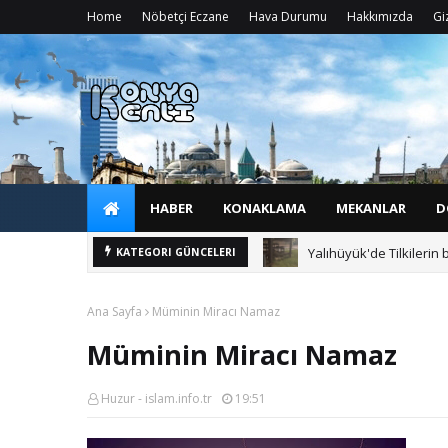
Home
Nöbetçi Eczane
Hava Durumu
Hakkımızda
Giz
HABER
KONAKLAMA
MEKANLAR
D
Yalıhüyük'de Tilkilerin 
KATEGORI GÜNCELERI
Ana Sayfa
Müminin Miracı Namaz
Müminin Miracı Namaz
Huzur - islam.info.tr
19:51