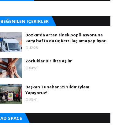
BEĞENILEN IÇERIKLER
Bozkır'da artan sinek popülasyonuna
karşı hafta da üç Kerr ilaçlama yapılıyor.
12:25
Zorluklar Birlikte Aşılır
04:53
Başkan Tunahan;25 Yıldır Eylem
Yapıyoruz!
23:41
AD SPACE