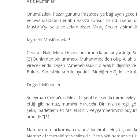
Aziz Müminler!
Önümüzdeki Pazar gününü Pazartesi'ye bağlayan gece Mir
geceye ulaştıran Cenâb-ı Hakk'a sonsuz hamd ü sena
Mustafa'ya salat ve selam olsun. Miraç Gecemiz şimdid
Kıymetli Müslümanlar!
Cenâb-ı Hak, Miraç Gecesi huzuruna kabul buyurduğu Se
[2] Bunlardan biri ümmet-i Muhammed'den olup Allah'a
girecekleridir. Diğeri "Âmenerrasûlü" olarak bildiğimiz ve
Bakara Suresi'nin son iki ayetidir. Bir diğer müjde ise k
Değerli Müminler!
Süleyman Çelebi'nin Mevlid-i Şerif'te "Sen ki mîrâc eyley
ettiği gibi namaz, müminin miracıdır. Dinimizin direği, 
şekli, ibadetlerin en faziletlisidir. Peygamberimizin bu
ameldir."[3]
Namaz mümini koruyan manevî bir zırhtır. Huşû içinde kı
Namaz af ve mağfiret vesilesidir. Beş vakit namaz ve 