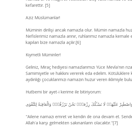
kefarettir. [5]
Aziz Müslümanlar!
Müminin dirilişi ancak namazla olur. Mümin namazla huzu
Nefislerimiz namazla arınır, ruhlarımız namazla kemale 
kapıları bize namazla açılır.[6]
Kıymetli Müminler!
Geliniz, Miraç hediyesi namazlarımızı Yüce Mevla'nın rız
Samimiyetle ve hakkını vererek eda edelim. Kötülüklere ka
aydınlığı çocuklarımızı namazın huzur veren iklimiyle bulu
Hutbemi bir ayet-i kerime ile bitiriyorum:
 وَاصْطَبِرْ عَلَيْهَاۜ لَا نَسْـَٔلُكَ رِزْقاًۜ نَحْنُ نَرْزُقُكَۜ وَالْعَاقِبَةُ لِلتَّقْوٰى
"Ailene namazı emret ve kendin de ona devam et. Senden r
Allah'a karşı gelmekten sakınanların olacaktır."[7]