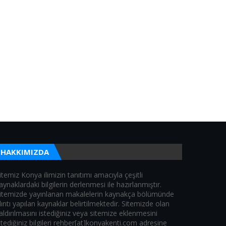
HAKKIMIZDA
itemiz Konya ilimizin tanıtımı amacıyla çeşitli
aynaklardaki bilgilerin derlenmesi ile hazırlanmıştır.
itemizde yayınlanan makalelerin kaynakça bölümünde
lıntı yapılan kaynaklar belirtilmektedir. Sitemizde olan
aldırılmasını istediğiniz veya sitemize eklenmesini
stediğiniz bilgileri rehber[at]konyakenti.com adresine