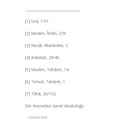
________________________________
[1] İsrâ, 17/1.
[2] Müslim, Îmân, 279.
[3] Nesâî, Muhârebe, 2.
[4] Ankebût, 29/45.
[5] Müslim, Tahâret, 14.
[6] Tirmizî, Tahâret, 1.
[7] Tâhâ, 20/132.
Din Hizmetleri Genel Müdürlüğü
DAHA ESKI