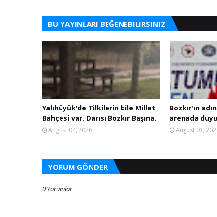
BU YAYINLARI BEĞENEBILIRSINIZ
Yalıhüyük'de Tilkilerin bile Millet
Bozkır'ın adın
Bahçesi var. Darısı Bozkır Başına.
arenada duyu
August 04, 2026
August 03, 202
YORUM GÖNDER
0 Yorumlar