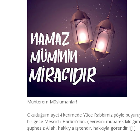
Muhterem Müslümanlar!
Okuduğum ayet-i kerimede Yüce Rabbimiz şöyle buyuruyor
bir gece Mescid-i Harâm'dan, çevresini mübarek kıldığımı
şüphesiz Allah, hakkıyla işitendir, hakkıyla görendir."[1]