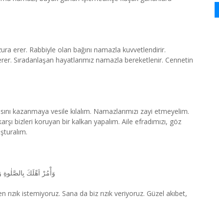
ra erer. Rabbiyle olan bağını namazla kuvvetlendirir.
erer. Sıradanlaşan hayatlarımız namazla bereketlenir. Cennetin
asını kazanmaya vesile kılalım. Namazlarımızı zayi etmeyelim.
rşı bizleri koruyan bir kalkan yapalım. Aile efradımızı, göz
şturalım.
وَأْمُرْ اَهْلَكَ بِالصَّلٰوةِ
ızık istemiyoruz. Sana da biz rızık veriyoruz. Güzel akıbet,