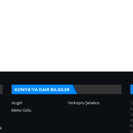
KONYA'YA DAIR BILGILER
Acıgöl
Yerköprü Şelalesi
S
k
Meke Gölü
S
a
k
i
i