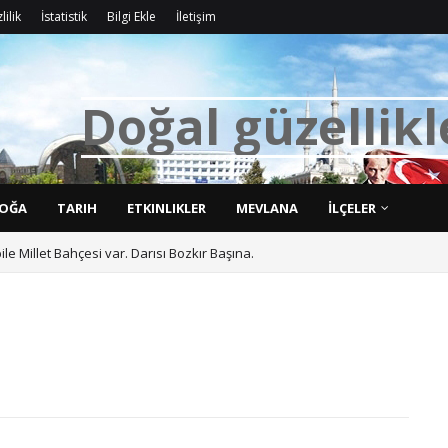
lilik
İstatistik
Bilgi Ekle
İletişim
D
o
ğ
a
l
g
ü
z
e
l
l
i
k
l
OĞA
TARIH
ETKINLIKLER
MEVLANA
İLÇELER
bile Millet Bahçesi var. Darısı Bozkır Başına.