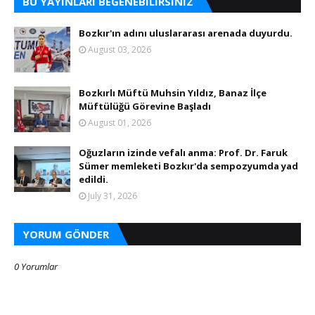
BU YAYINLARI BEĞENEBILIRSINIZ
Bozkır'ın adını uluslararası arenada duyurdu.
August 03, 2026
Bozkırlı Müftü Muhsin Yıldız, Banaz İlçe
Müftülüğü Görevine Başladı
August 01, 2026
Oğuzların izinde vefalı anma: Prof. Dr. Faruk
Sümer memleketi Bozkır'da sempozyumda yad
edildi.
July 31, 2026
YORUM GÖNDER
0 Yorumlar