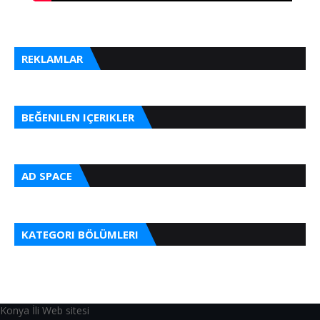
REKLAMLAR
BEĞENILEN IÇERIKLER
AD SPACE
KATEGORI BÖLÜMLERI
Konya İli Web sitesi