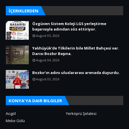
İÇERIKLERDEN
Özgüven Sistem Koleji LGS yerleştirme
başarısıyla adından söz ettiriyor.
August 05, 2026
Yalıhüyük'de Tilkilerin bile Millet Bahçesi var.
Darısı Bozkır Başına.
August 04, 2026
Bozkır'ın adını uluslararası arenada duyurdu.
August 03, 2026
KONYA'YA DAIR BILGILER
Acıgöl
Yerköprü Şelalesi
Meke Gölü