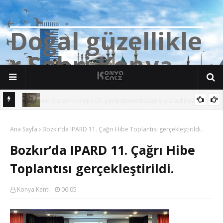
D
o
ğ
a
l
g
ü
z
e
l
l
i
k
l
e
r
Ş
e
h
r
i
K
o
n
y
a
n söz
Yalıhüyük'de Tilkilerin bile Millet Bahçesi var. Darısı Bozkır Başına.
Ana Sayfa
​Bozkır’da IPARD 11. Çağrı Hibe Toplantısı gerçekleştirildi.
​Bozkır’da IPARD 11. Çağrı Hibe
Toplantısı gerçekleştirildi.
Konya Kenti
06:05