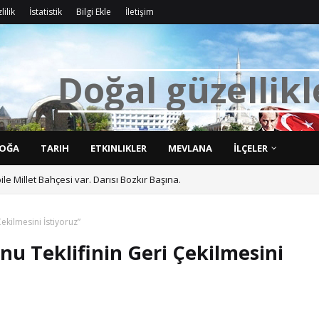
lilik
İstatistik
Bilgi Ekle
İletişim
D
o
ğ
a
l
g
ü
z
e
l
l
i
k
l
OĞA
TARIH
ETKINLIKLER
MEVLANA
İLÇELER
bile Millet Bahçesi var. Darısı Bozkır Başına.
ekilmesini İstiyoruz”
u Teklifinin Geri Çekilmesini