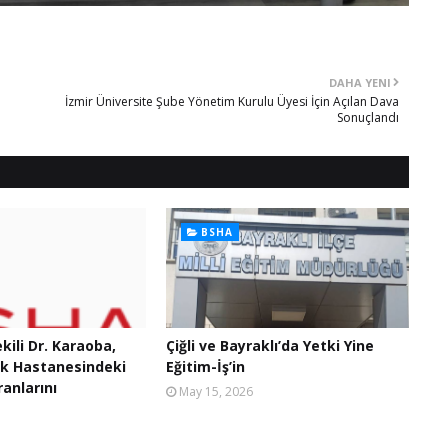
DAHA YENI
İzmir Üniversite Şube Yönetim Kurulu Üyesi İçin Açılan Dava
Sonuçlandı
BSHA
ekili Dr. Karaoba,
Çiğli ve Bayraklı’da Yetki Yine
ak Hastanesindeki
Eğitim-İş’in
anlarını
May 15, 2026