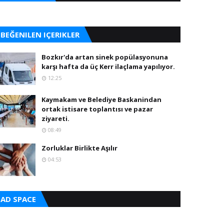
BEĞENILEN IÇERIKLER
Bozkır'da artan sinek popülasyonuna
karşı hafta da üç Kerr ilaçlama yapılıyor.
12:25
Kaymakam ve Belediye Baskanindan
ortak istisare toplantısı ve pazar
ziyareti.
08:49
Zorluklar Birlikte Aşılır
04:53
AD SPACE