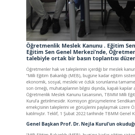
Öğretmenlik Meslek Kanunu . Eğitim Sen
Eğitim Sen Genel Merkezi’nde, Öğretmenl
talebiyle ortak bir basın toplantısı düzen
Öğretmenler hak ve taleplerinin içerdiği bir meslek kanun
“Milli Eğitim Bakanlığı (MEB), bugüne kadar eğitim sist
ekonomik, sosyal, mesleki ve özlük sorunlarına tamamen 
son örneği, muhataplarının bilgisi dışında, kapalı kapıl
Öğretmenlik Meslek Kanunu tasarısının, TBMM Milli Eğit
Kurul’a getirilmesidir. Komisyon görüşmelerine Sendikamız
emekçisinin taleplerini ve görüşlerini paylaşmak üzere 
katılmıştır. Teklif, 1 Şubat 2022 tarihinde TBMM Genel 
Genel Başkan Prof. Dr. Nejla Kurul’un okudu
“Milli Eğitim Bakanlığı (MEB), bugüne kadar eğitim sist