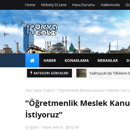
Home
Nöbetçi Eczane
Hava Durumu
Hakkımızda
Giz
HABER
KONAKLAMA
MEKANLAR
D
Yalıhüyük'de Tilkilerin 
KATEGORI GÜNCELERI
Ana Sayfa
Haber
“Öğretmenlik Meslek Kanunu Teklifinin Geri Ç
“Öğretmenlik Meslek Kanun
İstiyoruz”
Eğitim - haber.web.tr
02:46