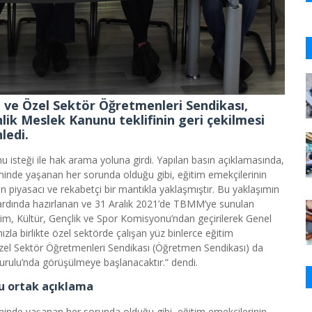
 ve Özel Sektör Öğretmenleri Sendikası,
ik Meslek Kanunu teklifinin geri çekilmesi
ledi.
u isteği ile hak arama yoluna girdi. Yapılan basın açıklamasında,
eminde yaşanan her sorunda olduğu gibi, eğitim emekçilerinin
piyasacı ve rekabetçi bir mantıkla yaklaşmıştır. Bu yaklaşımın
ar ardında hazırlanan ve 31 Aralık 2021’de TBMM’ye sunulan
im, Kültür, Gençlik ve Spor Komisyonu’ndan geçirilerek Genel
la birlikte özel sektörde çalışan yüz binlerce eğitim
Özel Sektör Öğretmenleri Sendikası (Öğretmen Sendikası) da
Kurulu’nda görüşülmeye başlanacaktır.” dendi.
ğu ortak açıklama
eminde yaşanan her sorunda olduğu gibi, eğitim emekçilerinin