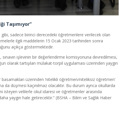
ği Taşımıyor”
 gibi, sadece birinci derecedeki öğretmenlere verilecek olan
elerle ilgili maddelerin 15 Ocak 2023 tarihinden sonra
duğunu açıkça göstermektedir.
n, sınavın işlevinin bir değerlendirme komisyonuna devredilmesi,
un olarak tartışılan mülakat-torpil uygulaması üzerinden yaygın
yer basamakları üzerinden ‘nitelikli öğretmen/niteliksiz öğretmen’
daha da düşmesi kaçınılmaz olacaktır. Bu durum ayrıca okullarda
isteyen velilerle okul idaresi ve öğretmenler arasında
’ daha yaygın hale getirecektir.” (BSHA – Bilim ve Sağlık Haber