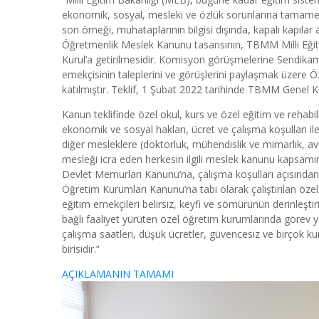
ekonomik, sosyal, mesleki ve özlük sorunlarına tamamen 
son örneği, muhataplarının bilgisi dışında, kapalı kapıl
Öğretmenlik Meslek Kanunu tasarısının, TBMM Milli Eğit
Kurul’a getirilmesidir. Komisyon görüşmelerine Sendikamız
emekçisinin taleplerini ve görüşlerini paylaşmak üzere 
katılmıştır. Teklif, 1 Şubat 2022 tarihinde TBMM Genel 
Kanun teklifinde özel okul, kurs ve özel eğitim ve reha
ekonomik ve sosyal hakları, ücret ve çalışma koşulları i
diğer mesleklere (doktorluk, mühendislik ve mimarlık, av
mesleği icra eden herkesin ilgili meslek kanunu kapsamı
Devlet Memurları Kanunu’na, çalışma koşulları açısından
Öğretim Kurumları Kanunu’na tabi olarak çalıştırılan özel
eğitim emekçileri belirsiz, keyfi ve sömürünün derinleşti
bağlı faaliyet yürüten özel öğretim kurumlarında görev 
çalışma saatleri, düşük ücretler, güvencesiz ve birçok ku
birisidir.”
AÇIKLAMANIN TAMAMI