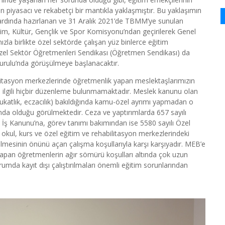
piyasacı ve rekabetçi bir mantıkla yaklaşmıştır. Bu yaklaşımın
ar ardında hazırlanan ve 31 Aralık 2021’de TBMM’ye sunulan
im, Kültür, Gençlik ve Spor Komisyonu’ndan geçirilerek Genel
la birlikte özel sektörde çalışan yüz binlerce eğitim
Özel Sektör Öğretmenleri Sendikası (Öğretmen Sendikası) da
Kurulu’nda görüşülmeye başlanacaktır.
bilitasyon merkezlerinde öğretmenlik yapan meslektaşlarımızın
le ilgili hiçbir düzenleme bulunmamaktadır. Meslek kanunu olan
ukatlık, eczacılık) bakıldığında kamu-özel ayrımı yapmadan o
nda olduğu görülmektedir. Ceza ve yaptırımlarda 657 sayılı
 İş Kanunu’na, görev tanımı bakımından ise 5580 sayılı Özel
 okul, kurs ve özel eğitim ve rehabilitasyon merkezlerindeki
rilmesinin önünü açan çalışma koşullarıyla karşı karşıyadır. MEB’e
yapan öğretmenlerin ağır sömürü koşulları altında çok uzun
rumda kayıt dışı çalıştırılmaları önemli eğitim sorunlarından