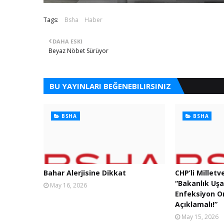
Tags:
Bsha
Haber
DAHA ESKI
Beyaz Nöbet Sürüyor
BU YAYINLARI BEĞENEBILIRSINIZ
BSHA
BSHA
Bahar Alerjisine Dikkat
CHP’li Milletv
“Bakanlık Uş
May 16, 2026
Enfeksiyon Or
Açıklamalı!”
May 15, 2026