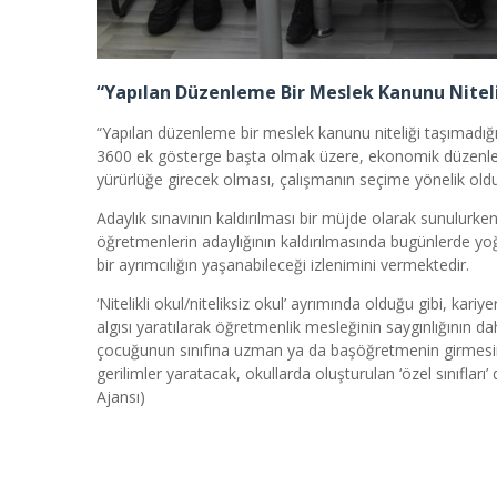
“Yapılan Düzenleme Bir Meslek Kanunu Niteli
“Yapılan düzenleme bir meslek kanunu niteliği taşımadığı
3600 ek gösterge başta olmak üzere, ekonomik düzenlem
yürürlüğe girecek olması, çalışmanın seçime yönelik ol
Adaylık sınavının kaldırılması bir müjde olarak sunulurke
öğretmenlerin adaylığının kaldırılmasında bugünlerde yoğ
bir ayrımcılığın yaşanabileceği izlenimini vermektedir.
‘Nitelikli okul/niteliksiz okul’ ayrımında olduğu gibi, kari
algısı yaratılarak öğretmenlik mesleğinin saygınlığının 
çocuğunun sınıfına uzman ya da başöğretmenin girmesini 
gerilimler yaratacak, okullarda oluşturulan ‘özel sınıfları
Ajansı)