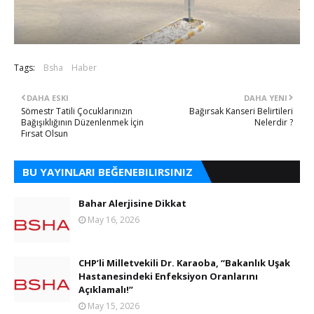
Tags:
Bsha
Haber
DAHA ESKI
DAHA YENI
Sömestr Tatili Çocuklarınızın
Bağırsak Kanseri Belirtileri
Bağışıklığının Düzenlenmek İçin
Nelerdir ?
Fırsat Olsun
BU YAYINLARI BEĞENEBILIRSINIZ
Bahar Alerjisine Dikkat
May 16, 2026
CHP’li Milletvekili Dr. Karaoba, “Bakanlık Uşak
Hastanesindeki Enfeksiyon Oranlarını
Açıklamalı!”
May 15, 2026