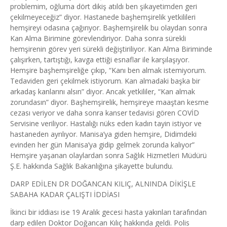
problemim, oğluma dört dikiş atıldı ben şikayetimden geri
çekilmeyeceğiz” diyor. Hastanede başhemşirelik yetkilileri
hemşireyi odasına çağırıyor. Başhemşirelik bu olaydan sonra
Kan Alma Birimine görevlendiriyor. Daha sonra sürekli
hemşirenin görev yeri sürekli değiştiriliyor. Kan Alma Biriminde
çalışırken, tartıştığı, kavga ettiği esnaflar ile karşılaşıyor.
Hemşire başhemşireliğe çıkıp, “Kanı ben almak istemiyorum.
Tedaviden geri çekilmek istiyorum. Kan almadaki başka bir
arkadaş kanlarını alsın” diyor. Ancak yetkililer, “Kan almak
zorundasın” diyor. Başhemşirelik, hemşireye maaştan kesme
cezası veriyor ve daha sonra kanser tedavisi gören COVİD
Servisine veriliyor. Hastalığı nüks eden kadın tayin istiyor ve
hastaneden ayrılıyor. Manisa’ya giden hemşire, Didimdeki
evinden her gün Manisa’ya gidip gelmek zorunda kalıyor”
Hemşire yaşanan olaylardan sonra Sağlık Hizmetleri Müdürü
Ş.E. hakkında Sağlık Bakanlığına şikayette bulundu.
DARP EDİLEN DR DOĞANCAN KILIÇ, ALNINDA DİKİŞLE
SABAHA KADAR ÇALIŞTI İDDİASI
İkinci bir iddiası ise 19 Aralık gecesi hasta yakınları tarafından
darp edilen Doktor Doğancan Kılıç hakkında geldi. Polis