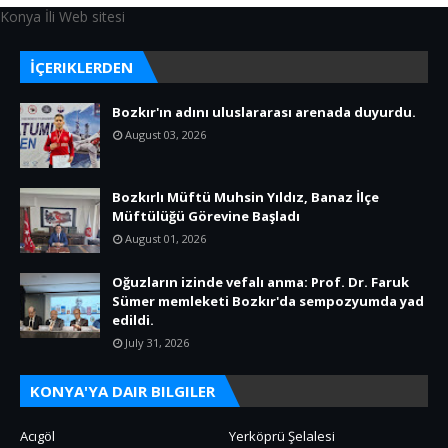
Konya İli Web sitesi
İÇERIKLERDEN
Bozkır'ın adını uluslararası arenada duyurdu.
August 03, 2026
Bozkırlı Müftü Muhsin Yıldız, Banaz İlçe
Müftülüğü Görevine Başladı
August 01, 2026
Oğuzların izinde vefalı anma: Prof. Dr. Faruk
Sümer memleketi Bozkır'da sempozyumda yad
edildi.
July 31, 2026
KONYA'YA DAIR BILGILER
Acıgöl
Yerköprü Şelalesi