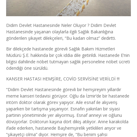
Didim Devlet Hastanesinde Neler Oluyor ?
Didim Devlet
Hastanesinde yaşanan olaylarla ilgili Sağlık Bakanlığına
gönderilen şikayet dilekçeleri, “Bu kadarı olmaz” dedirtti.
Bir dilekçede hastanede görevli Sağlık Bakım Hizmetleri
Müdürü Ş.E. hakkında bir çok iddia dile getirildi. Hastanede E’nin
bilgisi dahilinde nöbet tutmayan sağlık personeline nöbet ücreti
ödendiği öne sürüldü.
KANSER HASTASI HEMŞİRE, COVİD SERVİSİNE VERİLDİ !!!
“Didim Devlet Hastanesinde görevli bir hemşireyim yıllardır
meme kanseri tedavisi görüyor. Oğlu da İzmir’de bir hastanede
intörn doktor olarak görev yapıyor. Aile esnaf ile alışveriş
yaparken bir tartışma yaşanıyor. Esnafın yakınları bir siyasi
partinin yönetiminde yer alıyormuş. Esnaf anneyi ve oğlunu
dövüyorlar. Doktorun kaşına dört dikiş atılıyor. Anne karakolda
ifade ederken, hastanede Başhemşirelik yetkilileri arıyor ve
“şikayetçi olma” diyor. Hemşire de, “Bu benim şahsi