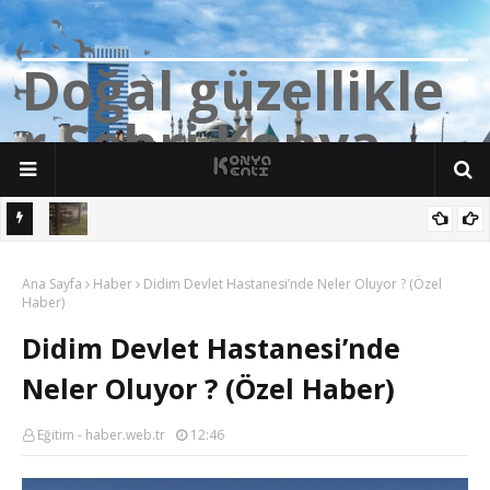
D
o
ğ
a
l
g
ü
z
e
l
l
i
k
l
e
r
Ş
e
h
r
i
K
o
n
y
a
n söz
Yalıhüyük'de Tilkilerin bile Millet Bahçesi var. Darısı Bozkır Başına.
Ana Sayfa
Haber
Didim Devlet Hastanesi’nde Neler Oluyor ? (Özel
Haber)
Didim Devlet Hastanesi’nde
Neler Oluyor ? (Özel Haber)
Eğitim - haber.web.tr
12:46