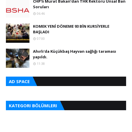
CHP’li Murat Bakan’dan THK Rektörü Ünsal Ban
Soruları
06:46
KOMEK YENİ DÖNEME 93 BİN KURSİYERLE
BAŞLADI
07:00
Ahırlı'da Küçükbaş Hayvan sağlığı taraması
yapıldı.
11:38
AD SPACE
KATEGORI BÖLÜMLERI