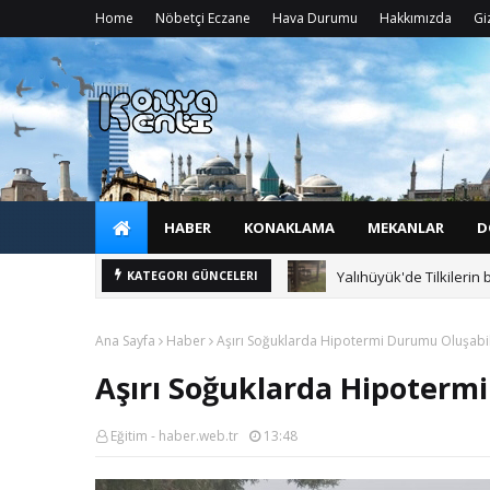
Home
Nöbetçi Eczane
Hava Durumu
Hakkımızda
Giz
HABER
KONAKLAMA
MEKANLAR
D
Yalıhüyük'de Tilkilerin 
KATEGORI GÜNCELERI
Ana Sayfa
Haber
Aşırı Soğuklarda Hipotermi Durumu Oluşabili
Aşırı Soğuklarda Hipotermi
Eğitim - haber.web.tr
13:48