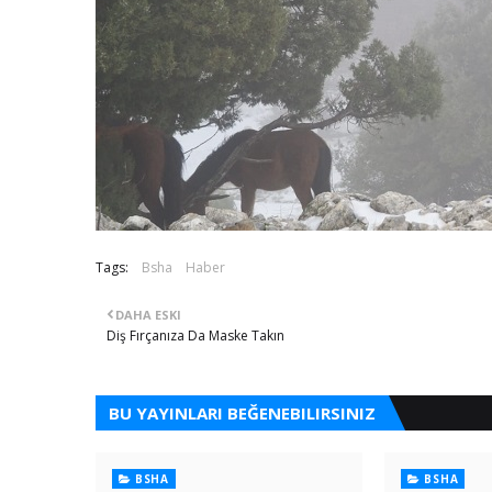
Tags:
Bsha
Haber
DAHA ESKI
Diş Fırçanıza Da Maske Takın
BU YAYINLARI BEĞENEBILIRSINIZ
BSHA
BSHA