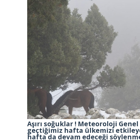
Aşırı soğuklar ! Meteoroloji Gen
geçtiğimiz hafta ülkemizi etkile
hafta da devam edeceği söylenmek