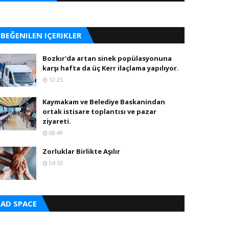
BEĞENILEN IÇERIKLER
Bozkır'da artan sinek popülasyonuna
karşı hafta da üç Kerr ilaçlama yapılıyor.
12:25
Kaymakam ve Belediye Baskanindan
ortak istisare toplantısı ve pazar
ziyareti.
08:49
Zorluklar Birlikte Aşılır
04:53
AD SPACE