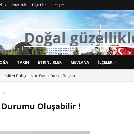
lilik
İstatistik
Bilgi Ekle
İletişim
D
o
ğ
a
l
g
ü
z
e
l
l
i
k
l
OĞA
TARIH
ETKINLIKLER
MEVLANA
İLÇELER
bile Millet Bahçesi var. Darısı Bozkır Başına.
r !
 Durumu Oluşabilir !