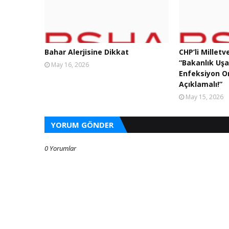
Bahar Alerjisine Dikkat
CHP’li Milletv
“Bakanlık Uş
May 16, 2026
Enfeksiyon Or
Açıklamalı!”
May 15, 2026
YORUM GÖNDER
0 Yorumlar