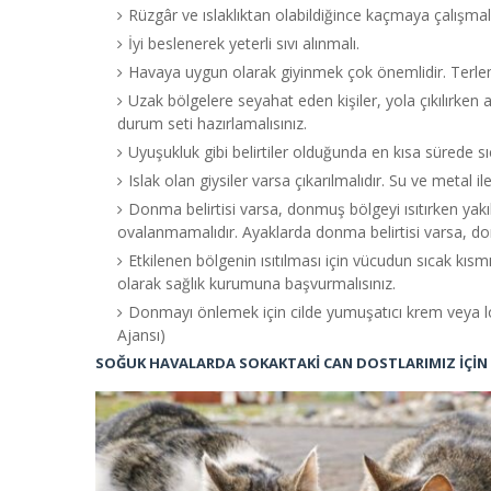
Rüzgâr ve ıslaklıktan olabildiğince kaçmaya çalışmalı
İyi beslenerek yeterli sıvı alınmalı.
Havaya uygun olarak giyinmek çok önemlidir. Terleme
Uzak bölgelere seyahat eden kişiler, yola çıkılırken a
durum seti hazırlamalısınız.
Uyuşukluk gibi belirtiler olduğunda en kısa sürede s
Islak olan giysiler varsa çıkarılmalıdır. Su ve metal i
Donma belirtisi varsa, donmuş bölgeyi ısıtırken ya
ovalanmamalıdır. Ayaklarda donma belirtisi varsa, d
Etkilenen bölgenin ısıtılması için vücudun sıcak kısmı 
olarak sağlık kurumuna başvurmalısınız.
Donmayı önlemek için cilde yumuşatıcı krem veya lo
Ajansı)
SOĞUK HAVALARDA SOKAKTAKİ CAN DOSTLARIMIZ İÇİN 